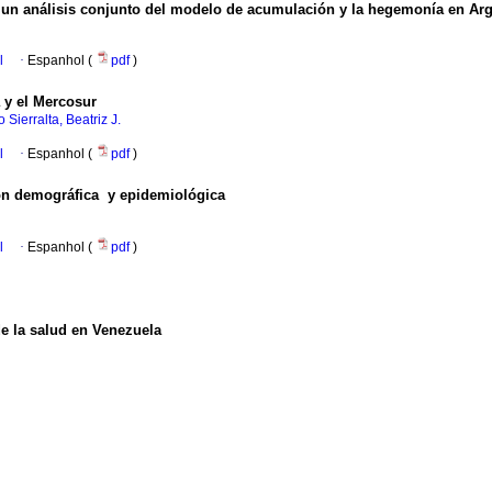
 un análisis conjunto del modelo de acumulación y la hegemonía en Arg
l
·
Espanhol (
pdf
)
a y el Mercosur
 Sierralta, Beatriz J.
l
·
Espanhol (
pdf
)
ión demográfica y epidemiológica
l
·
Espanhol (
pdf
)
de la salud en Venezuela