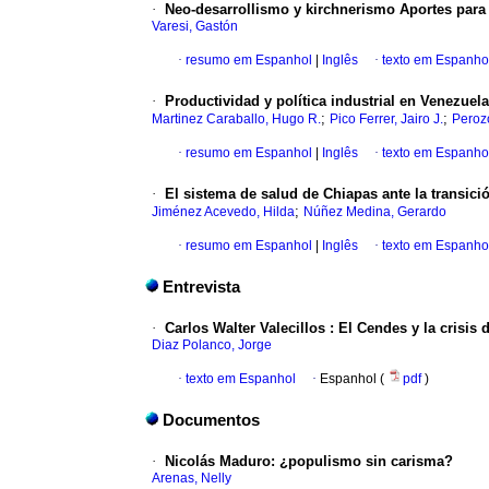
·
Neo-desarrollismo y kirchnerismo Aportes para
Varesi, Gastón
·
resumo em Espanhol
|
Inglês
·
texto em Espanho
·
Productividad y política industrial en Venezuel
;
;
Martinez Caraballo, Hugo R.
Pico Ferrer, Jairo J.
Perozo
·
resumo em Espanhol
|
Inglês
·
texto em Espanho
·
El sistema de salud de Chiapas ante la transic
;
Jiménez Acevedo, Hilda
Núñez Medina, Gerardo
·
resumo em Espanhol
|
Inglês
·
texto em Espanho
Entrevista
·
Carlos Walter Valecillos
:
El Cendes y la crisis 
Diaz Polanco, Jorge
·
texto em Espanhol
·
Espanhol (
pdf
)
Documentos
·
Nicolás Maduro
:
¿populismo sin carisma?
Arenas, Nelly