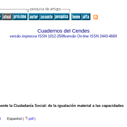
Cuadernos del Cendes
versão impressa
ISSN
1012-2508
versão On-line
ISSN
2443-468X
ente la Ciudadanía Social
:
de la igualación material a las capacidades
l
·
Espanhol (
pdf
)