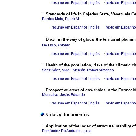
·
resumo em Espanhol
|
Inglês
·
texto em Espanho
·
Standards of life in Cojedes State, Venezuela Ce
Barrios Mota, Pedro M
·
resumo em Espanhol
|
Inglês
·
texto em Espanho
·
Brazil in the way of glocal the territorial planni
De Lisio, Antonio
·
resumo em Espanhol
|
Inglês
·
texto em Espanho
·
Health of the population, risks of the climatic
;
Sáez Sáez, Vidal
Meleán, Rafael Armando
·
resumo em Espanhol
|
Inglês
·
texto em Espanho
·
Prospective areas of gas-shales in the Formaci
Monsalve, Jesús Eduardo
·
resumo em Espanhol
|
Inglês
·
texto em Espanho
Notas y documentos
·
Application of the index of structural stability o
Fernández De Andrade, Luisa