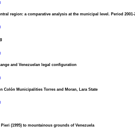
l
ntral region
:
a comparative analysis at the municipal level. Period 2001-
l
ng
l
 change and Venezuelan legal configuration
l
ón Colón Municipalities Torres and Moran, Lara State
l
f Pieri
(1995)
to mountainous grounds of Venezuela