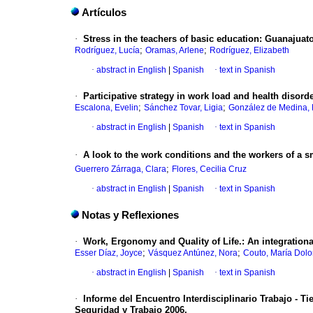
Artículos
·
Stress in the teachers of basic education
:
Guanajuato
;
;
Rodríguez, Lucía
Oramas, Arlene
Rodríguez, Elizabeth
·
abstract in English
|
Spanish
·
text in Spanish
·
Participative strategy in work load and health disorde
;
;
Escalona, Evelin
Sánchez Tovar, Ligia
González de Medina,
·
abstract in English
|
Spanish
·
text in Spanish
·
A look to the work conditions and the workers of a 
;
Guerrero Zárraga, Clara
Flores, Cecilia Cruz
·
abstract in English
|
Spanish
·
text in Spanish
Notas y Reflexiones
·
Work, Ergonomy and Quality of Life.
:
An integrationa
;
;
Esser Díaz, Joyce
Vásquez Antúnez, Nora
Couto, María Dolo
·
abstract in English
|
Spanish
·
text in Spanish
·
Informe del Encuentro Interdisciplinario Trabajo - T
Seguridad y Trabajo 2006.