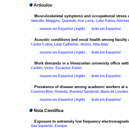
Artículos
·
Musculoskeletal symptoms and occupational stress a
;
;
Valecillo, Maggyra
Quevedo, Ana Luisa
Lubo Palma, Adonia
·
resumo em Espanhol
|
Inglês
·
texto em Espanhol
·
Acoustic conditions and vocal health among faculty a
;
Cantor Cutiva, Lady Catherine
Muñoz, Alba Idaly
·
resumo em Espanhol
|
Inglês
·
texto em Espanhol
·
Work demands in a Venezuelan university office sett
;
Castillo, Victor
Escalona, Evelin
·
resumo em Espanhol
|
Inglês
·
texto em Espanhol
·
Prevalence of disease among academic workers at a P
;
Cisneros Blas, Yolanda
Ramírez Sandoval, María de Lourdes 
·
resumo em Espanhol
|
Inglês
·
texto em Espanhol
Nota Científica
·
Exposure to extremely low frequency electromagnetic
Gea Izquierdo, Enrique