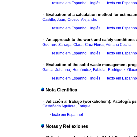
·
resumo em Espanhol
|
Inglês
·
texto em Espanho
·
Evaluation of a calculation method for estimati
;
Castillo, Juan
Orozco, Alejandro
·
resumo em Espanhol
|
Inglês
·
texto em Espanho
·
An approach to the work and safety conditions
;
Guerrero Zárraga, Clara
Cruz Flores, Adriana Cecilia
·
resumo em Espanhol
|
Inglês
·
texto em Espanho
·
Evaluation of the solid waste management progra
;
;
García, Johanna
Hernández, Fabiola
Rodríguez, Glace
·
resumo em Espanhol
|
Inglês
·
texto em Espanho
Nota Científica
·
Adicción al trabajo (workaholism)
:
Patología ps
Castañeda Aguilera, Enrique
·
texto em Espanhol
Notas y Reflexiones