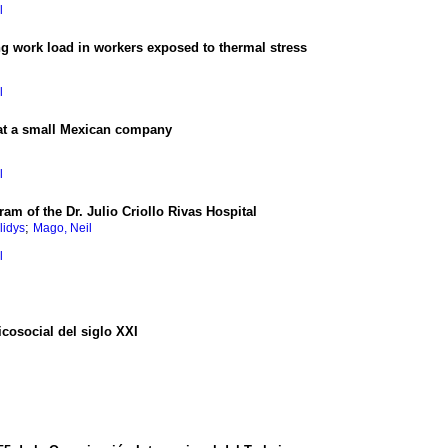
l
ng work load in workers exposed to thermal stress
l
 at a small Mexican company
l
m of the Dr. Julio Criollo Rivas
Hospital
;
lidys
Mago, Neil
l
icosocial del siglo XXI