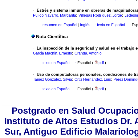
·
Estrés y sistema inmune en obreras de maquiladora
;
;
Pulido Navarro, Margarita
Villegas Rodríguez, Jorge
Ledesm
·
resumen en Español
|
Inglés
·
texto en Español
·
Esp
Nota Científica
·
La inspección de la seguridad y salud en el trabajo e
;
García Machín, Ernesto
Granda, Antonio
·
texto en Español
·
Español (
pdf
)
·
Uso de computadoras personales, condiciones de trab
;
;
Tamez González, Silvia
Ortiz Hernández, Luis
Pérez Domíngu
·
texto en Español
·
Español (
pdf
)
Postgrado en Salud Ocupacion
Instituto de Altos Estudios Dr
Sur, Antiguo Edificio Malariol