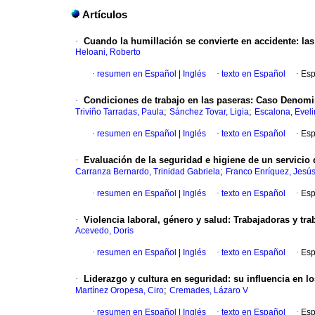
Artículos
·
Cuando la humillación se convierte en accidente
:
las
Heloani, Roberto
·
resumen en Español
|
Inglés
·
texto en Español
·
Esp
·
Condiciones de trabajo en las paseras
:
Caso Denomin
;
;
Triviño Tarradas, Paula
Sánchez Tovar, Ligia
Escalona, Eveli
·
resumen en Español
|
Inglés
·
texto en Español
·
Esp
·
Evaluación de la seguridad e higiene de un servicio 
;
Carranza Bernardo, Trinidad Gabriela
Franco Enríquez, Jesús
·
resumen en Español
|
Inglés
·
texto en Español
·
Esp
·
Violencia laboral, género y salud
:
Trabajadoras y tra
Acevedo, Doris
·
resumen en Español
|
Inglés
·
texto en Español
·
Esp
·
Liderazgo y cultura en seguridad
:
su influencia en l
;
Martínez Oropesa, Ciro
Cremades, Lázaro V
·
resumen en Español
|
Inglés
·
texto en Español
·
Esp