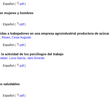
·
Español (
pdf
)
l en mujeres y hombres
·
Español (
pdf
)
tidas a trabajadores en una empresa agroindustrial productora de azúca
;
Reyes, Cesar Augusto
·
Español (
pdf
)
 la actividad de los psicólogos del trabajo
;
Rafael
Luna García, Jairo Ernesto
·
Español (
pdf
)
es saludables
·
Español (
pdf
)