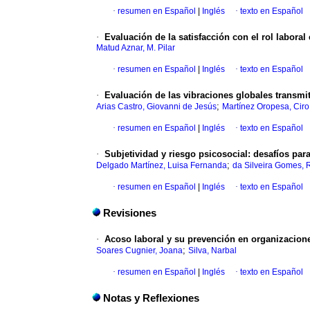
·
resumen en Español
|
Inglés
·
texto en Español
·
Evaluación de la satisfacción con el rol labora
Matud Aznar, M. Pilar
·
resumen en Español
|
Inglés
·
texto en Español
·
Evaluación de las vibraciones globales transmi
;
Arias Castro, Giovanni de Jesús
Martínez Oropesa, Ciro
·
resumen en Español
|
Inglés
·
texto en Español
·
Subjetividad y riesgo psicosocial
:
desafíos para
;
Delgado Martínez, Luisa Fernanda
da Silveira Gomes, 
·
resumen en Español
|
Inglés
·
texto en Español
Revisiones
·
Acoso laboral y su prevención en organizacion
;
Soares Cugnier, Joana
Silva, Narbal
·
resumen en Español
|
Inglés
·
texto en Español
Notas y Reflexiones