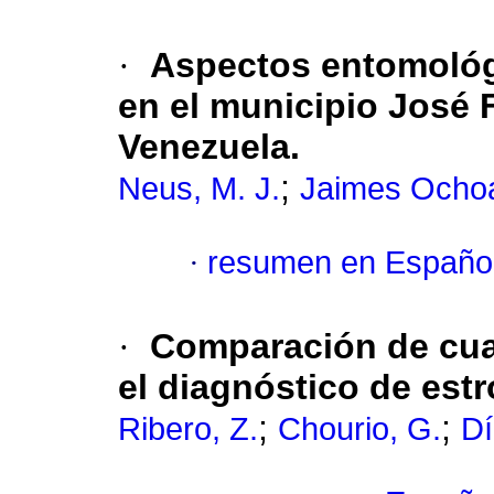
·
Aspectos entomológ
en el municipio José 
Venezuela.
;
Neus, M. J.
Jaimes Ochoa
·
resumen en Españo
·
Comparación de cuat
el diagnóstico de estr
;
;
Ribero, Z.
Chourio, G.
Dí