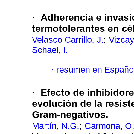
·
Adherencia e invasi
termotolerantes en cé
;
Velasco Carrillo, J.
Vizcay
Schael, I.
·
resumen en Españo
·
Efecto de inhibidor
evolución de la resist
Gram-negativos.
;
Martín, N.G.
Carmona, O