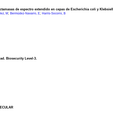
actamasas de espectro extendido en cepas de Escherichia coli y Klebsie
;
;
lez, M
Bermúdez-Navarro, E
Harris-Socorro, B
ad. Biosecurity Level-3.
LECULAR