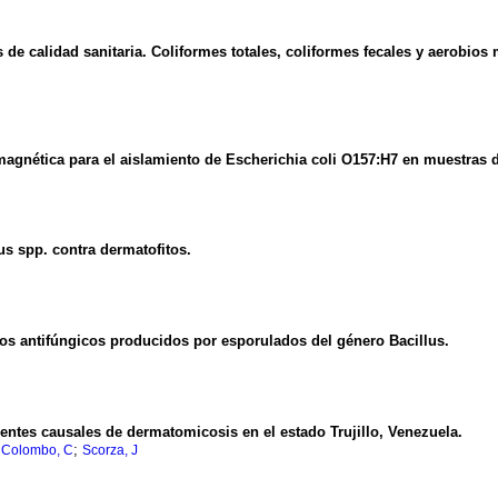
e calidad sanitaria. Coliformes totales, coliformes fecales y aerobios 
agnética para el aislamiento de Escherichia coli O157:H7 en muestras d
us spp. contra dermatofitos.
tos antifúngicos producidos por esporulados del género Bacillus.
gentes causales de dermatomicosis en el estado Trujillo, Venezuela.
;
o Colombo, C
Scorza, J