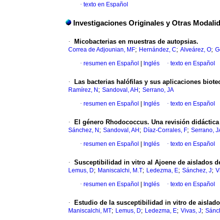
·
texto en Español
Investigaciones Originales y Otras Modali
·
Micobacterias en muestras de autopsias.
;
;
;
Correa de Adjounian, MF
Hernández, C
Alveárez, O
G
·
resumen en Español
|
Inglés
·
texto en Español
·
Las bacterias halófilas y sus aplicaciones biot
;
;
Ramírez, N
Sandoval, AH
Serrano, JA
·
resumen en Español
|
Inglés
·
texto en Español
·
El género Rhodococcus. Una revisión didáctica
;
;
;
Sánchez, N
Sandoval, AH
Díaz-Corrales, F
Serrano, J
·
resumen en Español
|
Inglés
·
texto en Español
·
Susceptibilidad in vitro al Ajoene de aislados 
;
;
;
;
Lemus, D
Maniscalchi, M.T
Ledezma, E
Sánchez, J
V
·
resumen en Español
|
Inglés
·
texto en Español
·
Estudio de la susceptibilidad in vitro de aislad
;
;
;
;
Maniscalchi, MT
Lemus, D
Ledezma, E
Vivas, J
Sánch