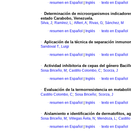
·
resumen en Español
|
Inglés
·
texto en Español
·
Determinación de microorganismos indicadores d
estado Carabobo, Venezuela.
;
;
;
;
Silva, J
Ramírez, L
Alfieri, A
Rivas, G
Sánchez, M
·
resumen en Español
|
Inglés
·
texto en Español
·
Aplicación de la técnica de separación inmunom
Sandoval T., Luigi
·
resumen en Español
|
Inglés
·
texto en Español
·
Actividad inhibitoria de cepas del género Bacill
;
;
Sosa Briceño, M
Castillo Colombo, C
Scorza, J
·
resumen en Español
|
Inglés
·
texto en Español
·
Evaluación de la termorresistencia en metaboli
;
;
Castillo Colombo, C
Sosa Briceño
Scorza, J
·
resumen en Español
|
Inglés
·
texto en Español
·
Aislamiento e identificación de dermatofitos, a
;
;
;
Sosa Briceño, M
Villegas Ávila, N
Mendoza, L
Castill
·
resumen en Español
|
Inglés
·
texto en Español