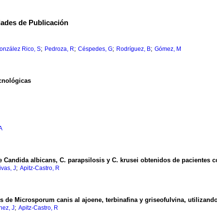
dades de Publicación
;
;
;
;
onzález Rico, S
Pedroza, R
Céspedes, G
Rodríguez, B
Gómez, M
ecnológicas
A
de Candida albicans, C. parapsilosis y C. krusei obtenidos de pacientes 
;
ivas, J
Apitz-Castro, R
os de Microsporum canis al ajoene, terbinafina y griseofulvina, utilizan
;
ez, J
Apitz-Castro, R