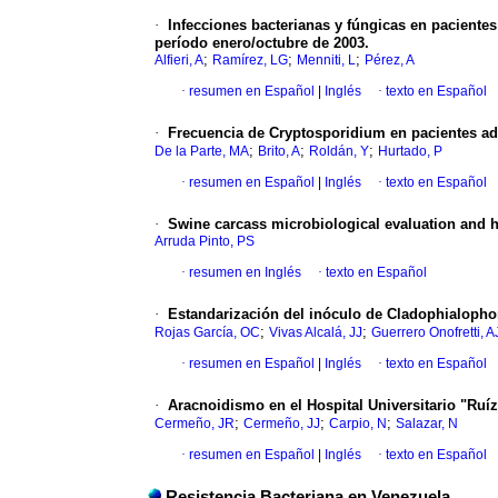
·
Infecciones bacterianas y fúngicas en paciente
período enero/octubre de 2003.
;
;
;
Alfieri, A
Ramírez, LG
Menniti, L
Pérez, A
·
resumen en Español
|
Inglés
·
texto en Español
·
Frecuencia de Cryptosporidium en pacientes ad
;
;
;
De la Parte, MA
Brito, A
Roldán, Y
Hurtado, P
·
resumen en Español
|
Inglés
·
texto en Español
·
Swine carcass microbiological evaluation and ha
Arruda Pinto, PS
·
resumen en Inglés
·
texto en Español
·
Estandarización del inóculo de Cladophialophor
;
;
Rojas García, OC
Vivas Alcalá, JJ
Guerrero Onofretti, A
·
resumen en Español
|
Inglés
·
texto en Español
·
Aracnoidismo en el Hospital Universitario "Ruíz 
;
;
;
Cermeño, JR
Cermeño, JJ
Carpio, N
Salazar, N
·
resumen en Español
|
Inglés
·
texto en Español
Resistencia Bacteriana en Venezuela