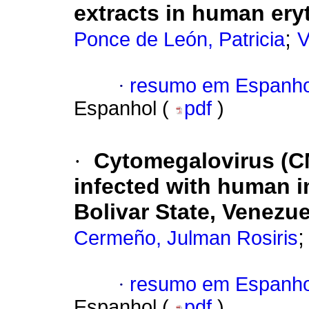
extracts in human ery
;
Ponce de León, Patricia
V
·
resumo em Espanho
Espanhol (
pdf
)
·
Cytomegalovirus (CM
infected with human i
Bolivar State, Venezue
Cermeño, Julman Rosiris
·
resumo em Espanho
Espanhol (
pdf
)