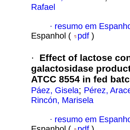
Rafael
·
resumo em Espanho
Espanhol (
pdf
)
·
Effect of lactose co
galactosidase produc
ATCC 8554 in fed batc
;
Páez, Gisela
Pérez, Arac
Rincón, Marisela
·
resumo em Espanho
Espanhol (
pdf
)