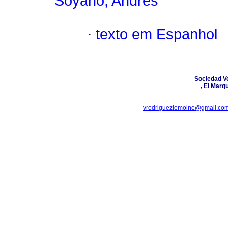
Soyano, Andrés
·
texto em Espanhol
Sociedad Ve
, El Marq
vrodriguezlemoine@gmail.co