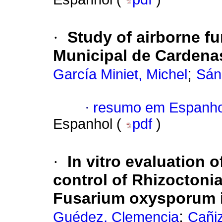
·
Study of airborne fu
Municipal de Cardena
;
García Miniet, Michel
Sán
·
resumo em Espanho
Espanhol (
pdf
)
·
In vitro evaluation 
control of Rhizoctonia
Fusarium oxysporum i
;
Guédez, Clemencia
Cañiz