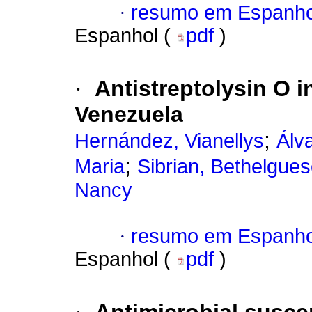
·
resumo em Espanho
Espanhol (
pdf
)
·
Antistreptolysin О i
Venezuela
;
Hernández, Vianellys
Álv
;
Maria
Sibrian, Bethelgue
Nancy
·
resumo em Espanho
Espanhol (
pdf
)