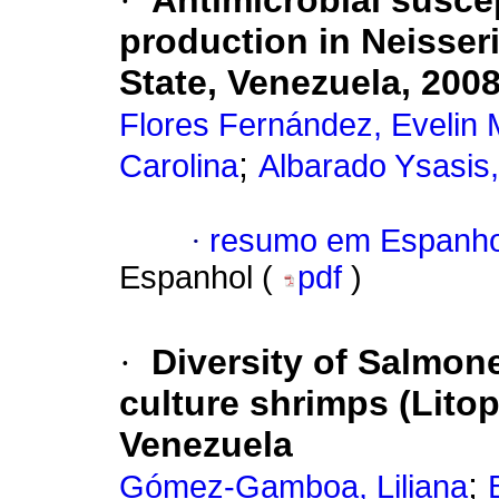
·
Antimicrobial susce
production in Neisse
State, Venezuela, 200
Flores Fernández, Evelin 
;
Carolina
Albarado Ysasis,
·
resumo em Espanho
Espanhol (
pdf
)
·
Diversity of Salmone
culture shrimps (Lit
Venezuela
;
Gómez-Gamboa, Liliana