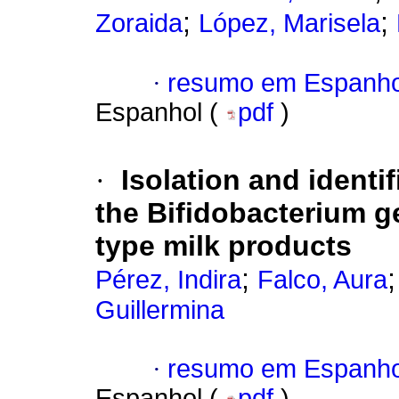
;
;
Zoraida
López, Marisela
·
resumo em Espanho
Espanhol (
pdf
)
·
Isolation and identi
the Bifidobacterium g
type milk products
;
Pérez, Indira
Falco, Aura
Guillermina
·
resumo em Espanho
Espanhol (
pdf
)