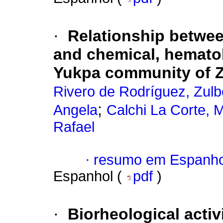
·
Relationship betwee
and chemical, hematol
Yukpa community of Zu
Rivero de Rodríguez, Zul
;
Angela
Calchi La Corte, M
Rafael
·
resumo em Espanho
Espanhol (
pdf
)
·
Biorheological activ