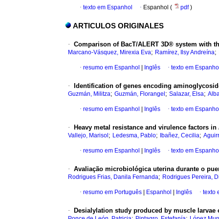
·
texto em Espanhol
·
Espanhol (
pdf
)
ARTICULOS ORIGINALES
·
Comparison of BacT/ALERT 3D® system with the
;
;
Marcano-Vásquez, Mirexia Eva
Ramírez, Ilsy Andreína
·
resumo em Espanhol
|
Inglês
·
texto em Espanho
·
Identification of genes encoding aminoglycos
;
;
;
Guzmán, Militza
Guzmán, Florangel
Salazar, Elsa
Alb
·
resumo em Espanhol
|
Inglês
·
texto em Espanho
·
Heavy metal resistance and virulence factors in
;
;
;
Vallejo, Marisol
Ledesma, Pablo
Ibañez, Cecilia
Aguir
·
resumo em Espanhol
|
Inglês
·
texto em Espanho
·
Avaliação microbiológica uterina durante o pue
;
Rodrigues Frias, Danila Fernanda
Rodrigues Pereira, D
·
resumo em Português
|
Espanhol
|
Inglês
·
texto
·
Desialylation study produced by muscle larvae
;
;
Ponce de León, Patricia
Pintagro, Estefanía
López Murú