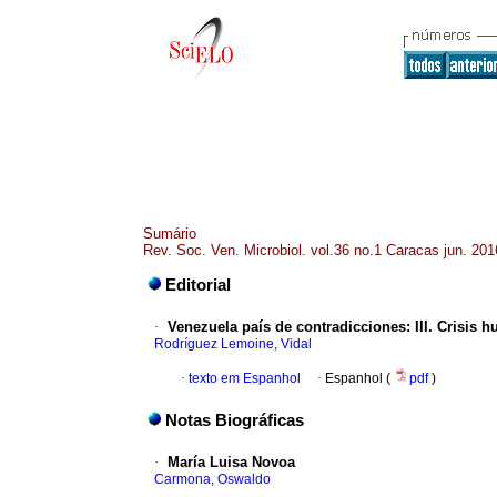
Sumário
Rev. Soc. Ven. Microbiol. vol.36 no.1 Caracas jun. 201
Editorial
·
Venezuela país de contradicciones
:
III.
Crisis h
Rodríguez Lemoine, Vidal
·
texto em Espanhol
·
Espanhol (
pdf
)
Notas Biográficas
·
María Luisa Novoa
Carmona, Oswaldo