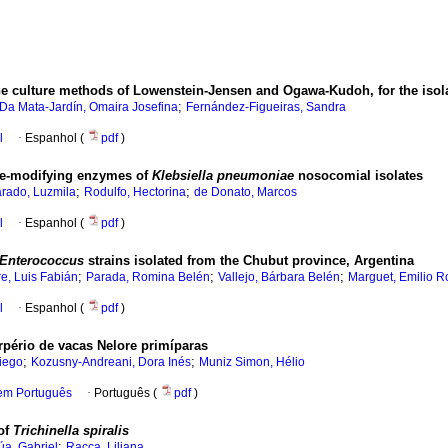
 culture methods of Lowenstein-Jensen and Ogawa-Kudoh, for the isola
;
Da Mata-Jardín, Omaira Josefina
Fernández-Figueiras, Sandra
l
·
Espanhol (
pdf
)
ide-modifying enzymes of
Klebsiella pneumoniae
nosocomial isolates
;
;
arado, Luzmila
Rodulfo, Hectorina
de Donato, Marcos
l
·
Espanhol (
pdf
)
Enterococcus
strains isolated from the Chubut province, Argentina
;
;
;
re, Luis Fabián
Parada, Romina Belén
Vallejo, Bárbara Belén
Marguet, Emilio R
l
·
Espanhol (
pdf
)
rpério de vacas Nelore primíparas
;
;
iego
Kozusny-Andreani, Dora Inés
Muniz Simon, Hélio
 em Português
·
Português (
pdf
)
 of
Trichinella spiralis
;
a, Gabriel
Racca, Liliana