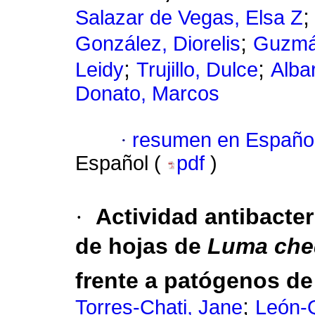
Salazar de Vegas, Elsa Z
;
González, Diorelis
Guzmán
;
;
Leidy
Trujillo, Dulce
Alba
Donato, Marcos
·
resumen en Españo
Español (
pdf
)
·
Actividad antibacter
de hojas de
Luma che
frente a patógenos de 
;
Torres-Chati, Jane
León-Q