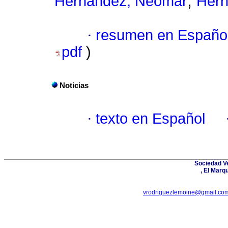
;
Hernández, Neomar
Hern
·
resumen en Españo
pdf
)
Noticias
·
texto en Español
Sociedad Ve
, El Marq
vrodriguezlemoine@gmail.co