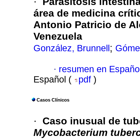
·
Parasitosis intestin
área de medicina críti
Antonio Patricio de A
Venezuela
;
González, Brunnell
Gómez
·
resumen en Españo
Español (
pdf
)
Casos Clínicos
·
Caso inusual de tub
Mycobacterium tuberc