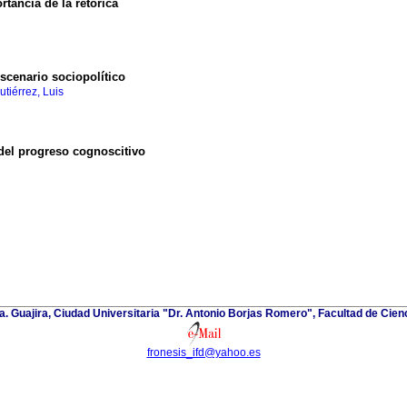
tancia de la retórica
escenario sociopolítico
tiérrez, Luis
del progreso cognoscitivo
. Guajira, Ciudad Universitaria "Dr. Antonio Borjas Romero", Facultad de Cienc
fronesis_ifd@yahoo.es