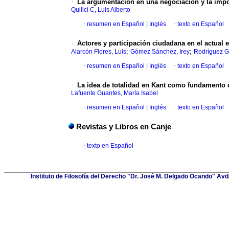
·
La argumentación en una negociación y la impor
Quilici C, Luis Alberto
·
resumen en Español
|
Inglés
·
texto en Español
·
Actores y participación ciudadana en el actual 
;
;
Alarcón Flores, Luis
Gómez Sánchez, Irey
Rodríguez Gu
·
resumen en Español
|
Inglés
·
texto en Español
·
La idea de totalidad en Kant como fundamento 
Lafuente Guantes, María Isabel
·
resumen en Español
|
Inglés
·
texto en Español
Revistas y Libros en Canje
·
texto en Español
Instituto de Filosofía del Derecho "Dr. José M. Delgado Ocando" Avda