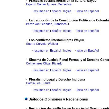
·
Prácticas socializadoras en la cultura Wayuu
Fajardo Gómez Iguana, Remedios
·
resumen en Español
|
Inglés
·
texto en Español
·
La traducción de la Constitución Política de Colomb
Pérez Van Leenden, Francisco J
·
resumen en Español
|
Inglés
·
texto en Español
·
Los conflictos interfamiliares Wayuu
Guerra Curvelo, Weilder
·
resumen en Español
|
Inglés
·
texto en Español
·
Sistema de Justicia Penal Formal y el Derecho Con
Colmenares Olívar, Ricardo
·
resumen en Español
|
Inglés
·
texto en Español
·
Pluralismo Legal y Derecho Indígena
García Leal, Laura
·
resumen en Español
|
Inglés
·
texto en Español
Diálogos,Opiniones y Recensiones
·
Resolución de conflictos en la
sociedad Wayuu con