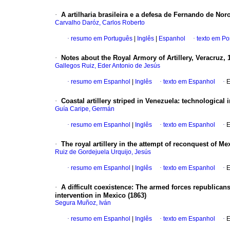
·
A artilharia brasileira e a defesa de Fernando de No
Carvalho Daróz, Carlos Roberto
·
resumo em Português
|
Inglês
|
Espanhol
·
texto em Po
·
Notes about the Royal Armory of Artillery, Veracruz, 
Gallegos Ruiz, Eder Antonio de Jesús
·
resumo em Espanhol
|
Inglês
·
texto em Espanhol
·
E
·
Coastal artillery striped in Venezuela
:
technological 
Guía Caripe, Germán
·
resumo em Espanhol
|
Inglês
·
texto em Espanhol
·
E
·
The royal artillery in the attempt of reconquest of Me
Ruiz de Gordejuela Urquijo, Jesús
·
resumo em Espanhol
|
Inglês
·
texto em Espanhol
·
E
·
A difficult coexistence
:
The armed forces republicans 
intervention in Mexico (1863)
Segura Muñoz, Iván
·
resumo em Espanhol
|
Inglês
·
texto em Espanhol
·
E