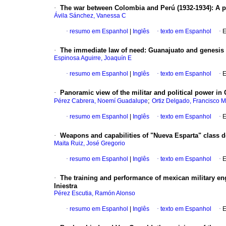
·
The war between Colombia and Perú (1932-1934)
:
A p
Ávila Sánchez, Vanessa C
·
resumo em Espanhol
|
Inglês
·
texto em Espanhol
·
E
·
The immediate law of need
:
Guanajuato and genesis 
Espinosa Aguirre, Joaquín E
·
resumo em Espanhol
|
Inglês
·
texto em Espanhol
·
E
·
Panoramic view of the militar and political power in
;
Pérez Cabrera, Noemí Guadalupe
Ortiz Delgado, Francisco M
·
resumo em Espanhol
|
Inglês
·
texto em Espanhol
·
E
·
Weapons and capabilities of "Nueva Esparta" class de
Maita Ruiz, José Gregorio
·
resumo em Espanhol
|
Inglês
·
texto em Espanhol
·
E
·
The training and performance of mexican military engi
Iniestra
Pérez Escutia, Ramón Alonso
·
resumo em Espanhol
|
Inglês
·
texto em Espanhol
·
E