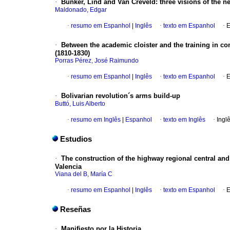
·
Bunker, Lind and Van Creveld
:
three visions of the 
Maldonado, Edgar
·
resumo em Espanhol
|
Inglês
·
texto em Espanhol
·
E
·
Between the academic cloister and the training in c
(1810-1830)
Porras Pérez, José Raimundo
·
resumo em Espanhol
|
Inglês
·
texto em Espanhol
·
E
·
Bolivarian revolution´s arms build-up
Buttó, Luis Alberto
·
resumo em Inglês
|
Espanhol
·
texto em Inglês
·
Ingl
Estudios
·
The construction of the highway regional central and
Valencia
Viana del B, María C
·
resumo em Espanhol
|
Inglês
·
texto em Espanhol
·
E
Reseñas
·
Manifiesto por la Historia