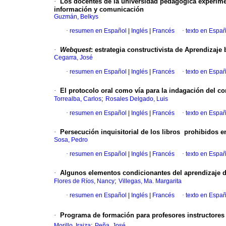
·
Los docentes de la universidad pedagógica experimen
información y comunicación
Guzmán, Belkys
·
resumen en Español
|
Inglés
|
Francés
·
texto en Españ
·
Webquest
:
estrategia constructivista de Aprendizaje 
Cegarra, José
·
resumen en Español
|
Inglés
|
Francés
·
texto en Españ
·
El protocolo oral como vía para la indagación del c
;
Torrealba, Carlos
Rosales Delgado, Luis
·
resumen en Español
|
Inglés
|
Francés
·
texto en Españ
·
Persecución inquisitorial de los libros prohibidos 
Sosa, Pedro
·
resumen en Español
|
Inglés
|
Francés
·
texto en Españ
·
Algunos elementos condicionantes del aprendizaje de
;
Flores de Ríos, Nancy
Villegas, Ma. Margarita
·
resumen en Español
|
Inglés
|
Francés
·
texto en Españ
·
Programa de formación para profesores instructores 
;
Morillo, Iraiza
Peña, José