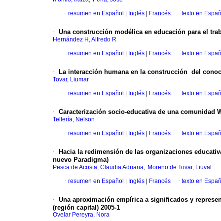
·
resumen en Español
|
Inglés
|
Francés
·
texto en Españ
·
Una construcción modélica en educación para el tra
Hernández H, Alfredo R
·
resumen en Español
|
Inglés
|
Francés
·
texto en Españ
·
La interacción humana en la construcción del cono
Tovar, Liumar
·
resumen en Español
|
Inglés
|
Francés
·
texto en Españ
·
Caracterización socio-educativa de una comunidad 
Tellería, Nelson
·
resumen en Español
|
Inglés
|
Francés
·
texto en Españ
·
Hacia la redimensión de las organizaciones educativ
nuevo Paradigma)
;
Pesca de Acosta, Claudia Adriana
Moreno de Tovar, Liuval
·
resumen en Español
|
Inglés
|
Francés
·
texto en Españ
·
Una aproximación empírica a significados y represe
(región capital) 2005-1
Ovelar Pereyra, Nora