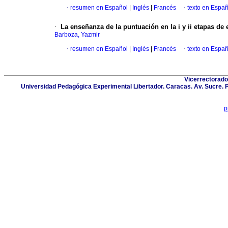
·
resumen en Español
|
Inglés
|
Francés
·
texto en Españ
·
La enseñanza de la puntuación en la i y ii etapas de
Barboza, Yazmir
·
resumen en Español
|
Inglés
|
Francés
·
texto en Españ
Vicerrectorado
Universidad Pedagógica Experimental Libertador. Caracas. Av. Sucre. 
p