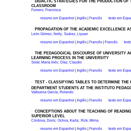
·
DIDACTIC STRATEGIES FOR THE PRODUCTION OF T
CLASSROOM
Fumero, Francisca
·
resumo em Espanhol
|
Inglês
|
Francês
·
texto em Esp
·
PROPAGATION OF THE ACADEMIC EXCELLENCE AS
;
León Gómez, Nelly
Suárez, Liyuan
·
resumo em Espanhol
|
Inglês
|
Francês
|
Francês
·
text
·
THE PEDAGOGICAL DISCOURSE OF UNIVERSITY 
LEARNING PROCESS IN THE UNIVERSITY
;
Solar, María Inés
Díaz, Claudio
·
resumo em Espanhol
|
Inglês
|
Francês
·
texto em Esp
·
TEST - CLASSIFYING TABLES TO DETERMINE THE 
DEPARTMENT STUDENTS AT THE INSTITUTO PEDAG
Valbuena García, Rolando
·
resumo em Espanhol
|
Inglês
|
Francês
·
texto em Esp
·
CONCEPTIONS ABOUT THE TEACHING OF READING
SUPERIOR LEVE
L
;
;
Córdova, Doris
Ochoa, Karla
Rizk, Mirna
·
resumo em Espanhol
|
Inglês
|
Francês
·
texto em Esp