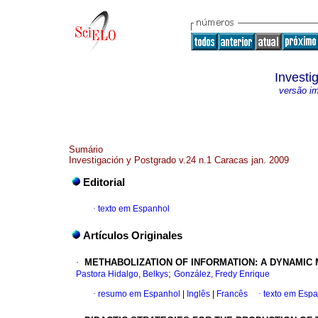
Investi
versão i
Sumário
Investigación y Postgrado v.24 n.1 Caracas jan. 2009
Editorial
·
texto em Espanhol
Artículos Originales
·
METHABOLIZATION OF INFORMATION
:
A DYNAMIC
;
Pastora Hidalgo, Belkys
González, Fredy Enrique
·
resumo em Espanhol
|
Inglês
|
Francês
·
texto em Esp