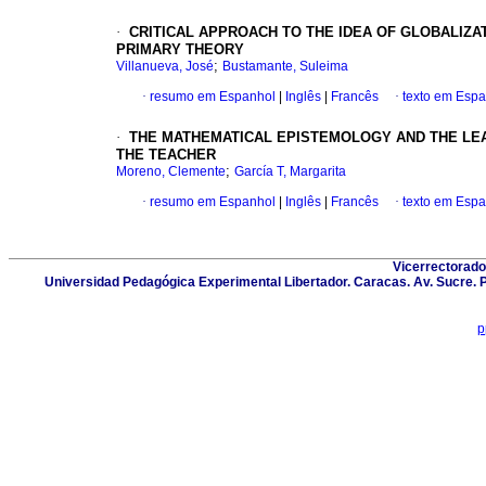
·
CRITICAL APPROACH TO THE IDEA OF GLOBALIZ
PRIMARY THEORY
;
Villanueva, José
Bustamante, Suleima
·
resumo em Espanhol
|
Inglês
|
Francês
·
texto em Esp
·
THE MATHEMATICAL EPISTEMOLOGY AND THE LEA
THE TEACHER
;
Moreno, Clemente
García T, Margarita
·
resumo em Espanhol
|
Inglês
|
Francês
·
texto em Esp
Vicerrectorado
Universidad Pedagógica Experimental Libertador. Caracas. Av. Sucre. 
p