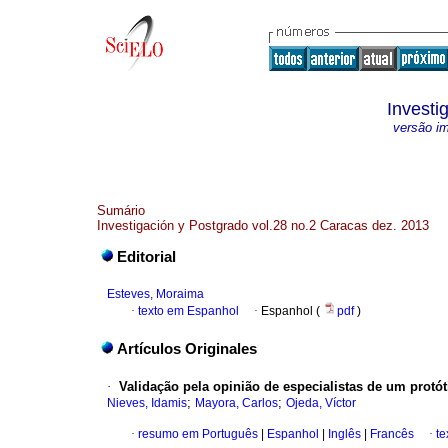
Investi
versão i
Sumário
Investigación y Postgrado vol.28 no.2 Caracas dez. 2013
Editorial
Esteves, Moraima
·
texto em Espanhol
·
Espanhol (
pdf
)
Artículos Originales
·
Validação pela opinião de especialistas de um protót
;
;
Nieves, Idamis
Mayora, Carlos
Ojeda, Víctor
·
resumo em Português
|
Espanhol
|
Inglês
|
Francês
·
te