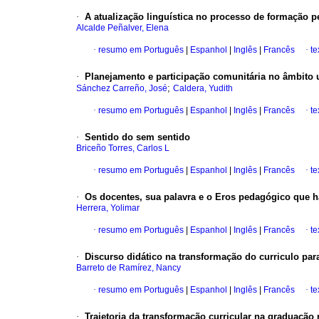
·
A atualização linguística no processo de formação p
Alcalde Peñalver, Elena
·
resumo em Português
|
Espanhol
|
Inglês
|
Francês
·
te
·
Planejamento e participação comunitária no âmbito u
;
Sánchez Carreño, José
Caldera, Yudith
·
resumo em Português
|
Espanhol
|
Inglês
|
Francês
·
te
·
Sentido do sem sentido
Briceño Torres, Carlos L
·
resumo em Português
|
Espanhol
|
Inglês
|
Francês
·
te
·
Os docentes, sua palavra e o Eros pedagógico que h
Herrera, Yolimar
·
resumo em Português
|
Espanhol
|
Inglês
|
Francês
·
te
·
Discurso didático na transformação do curriculo par
Barreto de Ramírez, Nancy
·
resumo em Português
|
Espanhol
|
Inglês
|
Francês
·
te
·
Trajetoria da transformação curricular na graduaçã