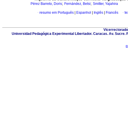
;
;
Pérez Barreto, Doris
Fernández, Betsi
Smitter, Yajahira
·
resumo em Português
|
Espanhol
|
Inglês
|
Francês
·
te
Vicerrectorado
Universidad Pedagógica Experimental Libertador. Caracas. Av. Sucre. 
p