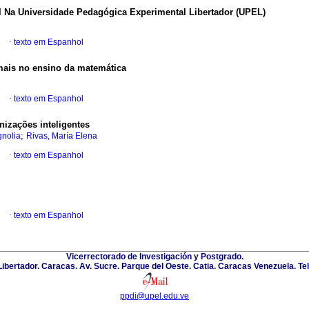
l Na Universidade Pedagógica Experimental Libertador (UPEL)
·
texto em Espanhol
mais no ensino da matemática
·
texto em Espanhol
nizações inteligentes
;
gnolia
Rivas, María Elena
·
texto em Espanhol
·
texto em Espanhol
Vicerrectorado de Investigación y Postgrado.
bertador. Caracas. Av. Sucre. Parque del Oeste. Catia. Caracas Venezuela. T
ppdi@upel.edu.ve