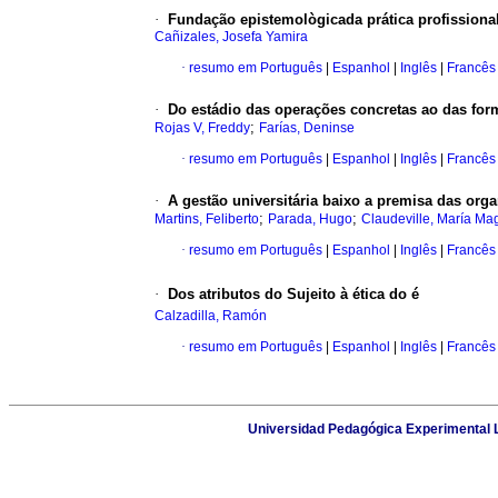
·
Fundação epistemològicada prática profissiona
Cañizales, Josefa Yamira
·
resumo em Português
|
Espanhol
|
Inglês
|
Francês
·
Do estádio das operações concretas ao das for
;
Rojas V, Freddy
Farías, Deninse
·
resumo em Português
|
Espanhol
|
Inglês
|
Francês
·
A gestão universitária baixo a premisa das orga
;
;
Martins, Feliberto
Parada, Hugo
Claudeville, María Ma
·
resumo em Português
|
Espanhol
|
Inglês
|
Francês
·
Dos atributos do Sujeito à ética do é
Calzadilla, Ramón
·
resumo em Português
|
Espanhol
|
Inglês
|
Francês
Universidad Pedagógica Experimental Li