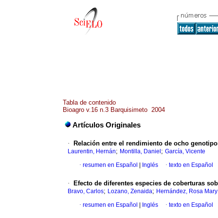
Tabla de contenido
Bioagro v.16 n.3 Barquisimeto 2004
Artículos Originales
·
Relación entre el rendimiento de ocho genotipos
;
;
Laurentin, Hernán
Montilla, Daniel
García, Vicente
·
resumen en Español
|
Inglés
·
texto en Español
·
Efecto de diferentes especies de coberturas so
;
;
Bravo, Carlos
Lozano, Zenaida
Hernández, Rosa Mary
·
resumen en Español
|
Inglés
·
texto en Español