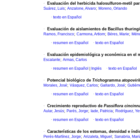
·
Evaluación del herbicida halosulfuron-metil para
;
;
Suárez, Luis
Anzalone, Alvaro
Moreno, Orlando
·
texto en Español
·
Evaluación de aislamientos de Bacillus thuringi
;
;
;
Ramos, Francisco
Carmona, Artiom
Béres, Marie
Ménd
·
resumen en Español
·
texto en Español
·
Evaluación epidemiológica y económica en el ma
;
Escalante
Armas, Carlos
·
resumen en Español
|
Inglés
·
texto en Español
·
Potencial biológico de
Trichogramma atopoviril
;
;
;
Morales, José
Vásquez, Carlos
Gallardo, José
Gutiérr
·
resumen en Español
·
texto en Español
·
Crecimiento reproductivo de
Passiflora cincinn
;
;
;
Aular, Jesús
Parés, Jorge
Iade, Patricia
Rodríguez, Ye
·
resumen en Español
·
texto en Español
·
Características de los estomas, densidad e índi
;
;
Perés-Martínez, Jorge
Arizaleta, Miguel
Sanabria, Marí