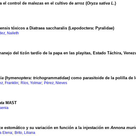
 el control de malezas en el cultivo de arroz (
Oryza sativa L
.)
ensis tóxicos a Diatraea saccharalis (Lepodoctera: Pyralidae)
ez, Naileth
nejo del tizón tardío de la papa en las playitas, Estado Táchira, Venez
ia
(
hymenoptera: trichogrammatidae)
como parasitoide de la polilla de 
;
;
ez, Franklin
Ríos, Yolmar
Pérez, Nieves
ata
MAST
senia
ce estomático y su variación en función a la injestación en
Annona muri
;
a Elena
Brito, Liliana