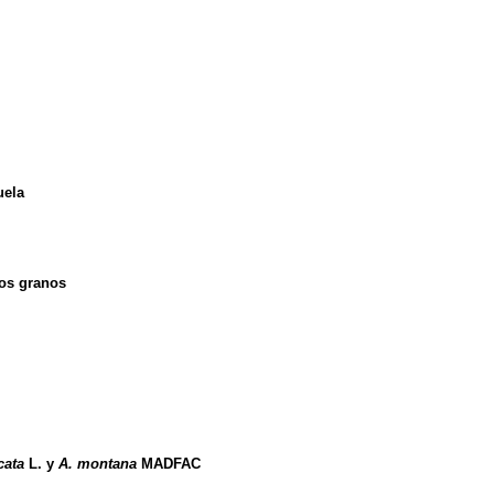
uela
los granos
cata
L. y
A. montana
MADFAC