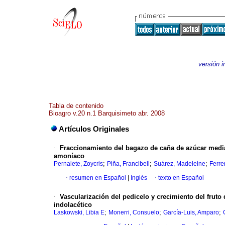
versión 
Tabla de contenido
Bioagro v.20 n.1 Barquisimeto abr. 2008
Artículos Originales
·
Fraccionamiento del bagazo de caña de azúcar medi
amoníaco
;
;
;
Pernalete, Zoycris
Piña, Francibell
Suárez, Madeleine
Ferrer
·
resumen en Español
|
Inglés
·
texto en Español
·
Vascularización del pedicelo y crecimiento del fruto
indolacético
;
;
;
Laskowski, Libia E
Monerri, Consuelo
García-Luis, Amparo