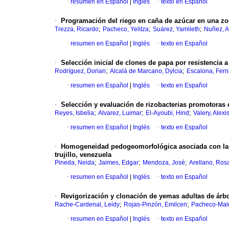
·
resumen en Español
|
Inglés
·
texto en Español
·
Programación del riego en caña de azúcar en una zon
;
;
;
Trezza, Ricardo
Pacheco, Yelitza
Suárez, Yamileth
Nuñez, A
·
resumen en Español
|
Inglés
·
texto en Español
·
Selección inicial de clones de papa por resistencia a 
;
;
Rodríguez, Dorian
Alcalá de Marcano, Dylcia
Escalona, Fer
·
resumen en Español
|
Inglés
·
texto en Español
·
Selección y evaluación de rizobacterias promotoras
;
;
;
Reyes, Isbelia
Alvarez, Luimar
El-Ayoubi, Hind
Valery, Alexi
·
resumen en Español
|
Inglés
·
texto en Español
·
Homogeneidad pedogeomorfológica asociada con las 
trujillo, venezuela
;
;
;
Pineda, Neida
Jaimes, Edgar
Mendoza, José
Arellano, Ros
·
resumen en Español
|
Inglés
·
texto en Español
·
Revigorización y clonación de yemas adultas de árbo
;
;
Rache-Cardenal, Leidy
Rojas-Pinzón, Emilcen
Pacheco-Mal
·
resumen en Español
|
Inglés
·
texto en Español