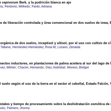
m cepivorum
Berk. y la pudrición blanca en ajo
;
;
ra
Perdomo, Wilfredo
Pardo, Adriana
zante de liberación controlada y úrea convencional en dos suelos de iowa,
gánica de dos suelos, inceptisol y ultisol, por el uso con cultivo de cí
;
;
 Tatiana
Hernández-Hernández, Rosa M
Lozano, Zenaida
nsectos inductores, en plantaciones de palma aceitera al sur del lago d
;
;
;
vez, Wilmer
Chacón, Hernando
Díaz, Asdrúbal
Moreno, Bridget
uelo según el uso de la tierra en el sector el cebollal, Estado Falcón,
s totales y tiempo de procesamiento sobre la deshidratación osmótica d
;
ulio
Palmero, Jhonny