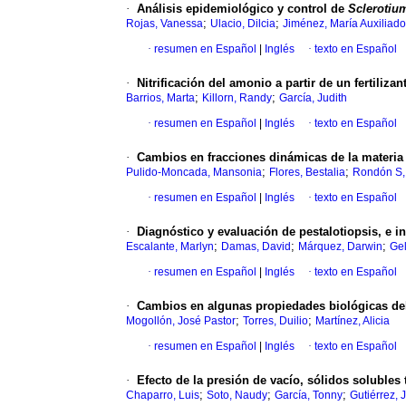
·
Análisis epidemiológico y control de
Sclerotiu
;
;
Rojas, Vanessa
Ulacio, Dilcia
Jiménez, María Auxiliado
·
resumen en Español
|
Inglés
·
texto en Español
·
Nitrificación del amonio a partir de un fertili
;
;
Barrios, Marta
Killorn, Randy
García, Judith
·
resumen en Español
|
Inglés
·
texto en Español
·
Cambios en fracciones dinámicas de la materia or
;
;
Pulido-Moncada, Mansonia
Flores, Bestalia
Rondón S,
·
resumen en Español
|
Inglés
·
texto en Español
·
Diagnóstico y evaluación de pestalotiopsis, e i
;
;
;
Escalante, Marlyn
Damas, David
Márquez, Darwin
Gel
·
resumen en Español
|
Inglés
·
texto en Español
·
Cambios en algunas propiedades biológicas del s
;
;
Mogollón, José Pastor
Torres, Duilio
Martínez, Alicia
·
resumen en Español
|
Inglés
·
texto en Español
·
Efecto de la presión de vacío, sólidos soluble
;
;
;
Chaparro, Luis
Soto, Naudy
García, Tonny
Gutiérrez, J