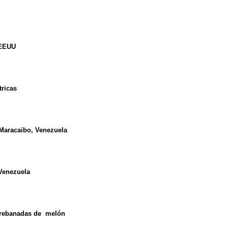
 EEUU
tricas
e Maracaibo, Venezuela
 Venezuela
e rebanadas de melón