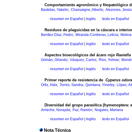
·
Comportamiento agronómico y fitopatológico de
;
;
Bastidas, Yakelin
Chassaigne, Alberto
Alezones, Jesús
·
resumen en Español
|
Inglés
·
texto en Español
·
Residuos de plaguicidas en la cáscara e interior
;
;
Benítez-Díaz, Pedro
Miranda-Contreras, Leticia
Molina
·
resumen en Español
|
Inglés
·
texto en Español
·
Aspectos bioecológicos del ácaro rojo
Raoiella
;
;
;
Grimán, Orlando
Vásquez, Carlos
Ríos, Yolmar
Mondra
·
resumen en Español
|
Inglés
·
texto en Español
·
Primer reporte de resistencia de
Cyperus odora
;
;
;
Ortiz, Aída
Torres, Sandra
Quintana, Yinerby
López, A
·
resumen en Español
|
Inglés
·
texto en Español
·
Diversidad del grupo parasítica (hymenoptera: ap
;
;
Arrieche, Norayda
Paz, Ramón
Nogales, Mariana
·
resumen en Español
|
Inglés
·
texto en Español
Nota Técnica