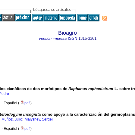
Bioagro
versión impresa
ISSN
1316-3361
ctos etanólicos de dos morfotipos
de
Raphanus raphanistrum
L.
sobre t
Pedro
·
Español (
pdf
)
Meloidogyne
incognita
como apoyo a la caracterización del germoplasm
;
;
Muñoz, Julio
Malyshev, Sergei
·
Español (
pdf
)