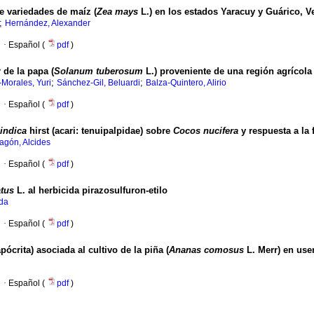
 variedades de maíz (
Zea mays
L.) en los estados Yaracuy y Guárico, V
;
Hernández, Alexander
·
Español (
pdf
)
 de la papa (
Solanum tuberosum
L.) proveniente de una región agrícola
;
;
-Morales, Yuri
Sánchez-Gil, Beluardi
Balza-Quintero, Alirio
·
Español (
pdf
)
 indica
hirst (acari: tenuipalpidae) sobre
Cocos nucifera
y respuesta a la f
gón, Alcides
·
Español (
pdf
)
tus
L. al herbicida pirazosulfuron-etilo
ída
·
Español (
pdf
)
ócrita) asociada al cultivo de la piña (
Ananas
comosus
L. Merr) en user
·
Español (
pdf
)