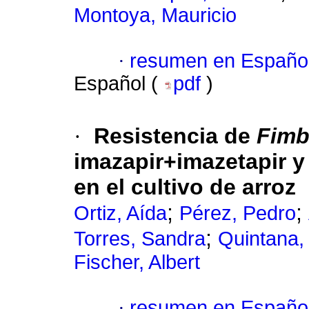
Montoya, Mauricio
·
resumen en Españo
Español (
pdf
)
·
Resistencia de
Fimbr
imazapir+imazetapir y
en el cultivo de arroz
;
;
Ortiz, Aída
Pérez, Pedro
;
Torres, Sandra
Quintana,
Fischer, Albert
·
resumen en Españo