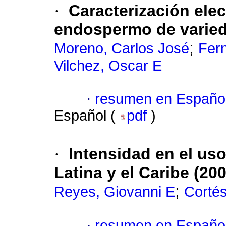
·
Caracterización elec
endospermo de varied
;
Moreno, Carlos José
Fern
Vilchez, Oscar E
·
resumen en Españo
Español (
pdf
)
·
Intensidad en el uso
Latina y el Caribe (20
;
Reyes, Giovanni E
Cortés
·
resumen en Españo