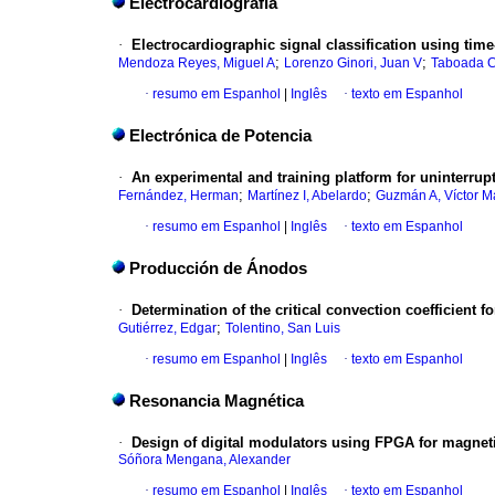
Electrocardiografía
·
Electrocardiographic signal classification using tim
;
;
Mendoza Reyes, Miguel A
Lorenzo Ginori, Juan V
Taboada Cr
·
resumo em Espanhol
|
Inglês
·
texto em Espanhol
Electrónica de Potencia
·
An experimental and training platform for uninterrup
;
;
Fernández, Herman
Martínez I, Abelardo
Guzmán A, Víctor M
·
resumo em Espanhol
|
Inglês
·
texto em Espanhol
Producción de Ánodos
·
Determination of the critical convection coefficient 
;
Gutiérrez, Edgar
Tolentino, San Luis
·
resumo em Espanhol
|
Inglês
·
texto em Espanhol
Resonancia Magnética
·
Design of digital modulators using FPGA for magnet
Sóñora Mengana, Alexander
·
resumo em Espanhol
|
Inglês
·
texto em Espanhol