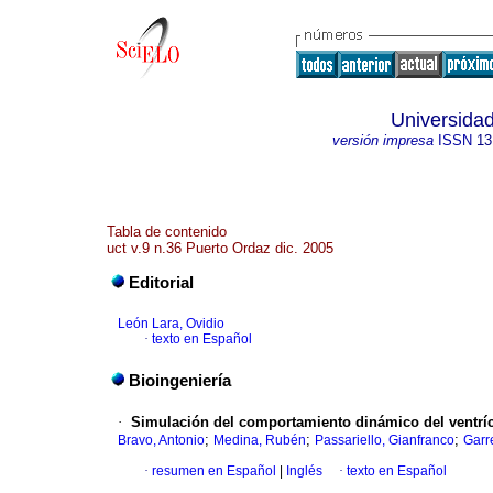
Universidad
versión impresa
ISSN
13
Tabla de contenido
uct v.9 n.36 Puerto Ordaz dic. 2005
Editorial
León Lara, Ovidio
·
texto en Español
Bioingeniería
·
Simulación del comportamiento dinámico del ventríc
;
;
;
Bravo, Antonio
Medina, Rubén
Passariello, Gianfranco
Garre
·
resumen en Español
|
Inglés
·
texto en Español