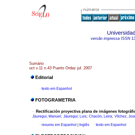
Universidad
versão impressa
ISSN
1
Sumário
uct v.11 n.43 Puerto Ordaz jul. 2007
Editorial
·
texto em Espanhol
FOTOGRAMETRIA
·
Rectificación proyectiva plana de imágenes fotográfic
;
;
;
Jáuregui, Manuel
Jáuregui, Luis
Chacón, Leira
Vílchez, Jos
·
resumo em Espanhol
|
Inglês
·
texto em Espanhol