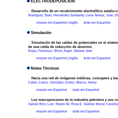
ELECTRODEPOSICION
·
Desarrollo de un recubrimiento electrolítico estaño-
;
;
Rodríguez, Boet
Hernández Santaella, Luisa Teresa
José, O
·
resumo em Espanhol
|
Inglês
·
texto em Espanhol
Simulación
·
Simulación de las caídas de potenciales en el siste
de una celda de reducción de aluminio
;
;
Rojas, Francisco
Birrot, Ángel
Malave, Imer
·
resumo em Espanhol
|
Inglês
·
texto em Espanhol
Notas Técnicas
·
Hacia una red de imágenes médicas, conceptos y ba
;
;
Cabal, Carlos
González, Evelio
Blanco, Henry
·
resumo em Espanhol
·
texto em Espanhol
·
Los macroprocesos de la industria petrolera y sus 
;
;
Galván Rico, Luis
Reyes Gil, Rosa E
Guédez Mozur, Carolin
·
resumo em Espanhol
·
texto em Espanhol