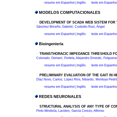
·
resumo em Espanhol
|
Inglês
·
texto em Espanho
MODELOS COMPUTACIONALES
·
DEVELOPMENT OF SCADA WEB SISTEM FOR 
;
Sánchez Briceño, Gabriel
Custodio Ruiz, Ángel
·
resumo em Espanhol
|
Inglês
·
texto em Espanho
Bioingeniería
·
TRANSTHORACIC IMPEDANCE THRESHOLD FOR
;
;
Colorado, Osmani
Portela, Alejandro Ernesto
Folguera
·
resumo em Espanhol
|
Inglês
·
texto em Espanho
·
PRELIMINARY EVALUATION OF THE GAIT IN H
;
;
Díaz Novo, Carlos
López Rios, Nibardo
Montoya Pedró
·
resumo em Espanhol
|
Inglês
·
texto em Espanho
REDES NEURONALES
·
STRUCTURAL ANALYSIS OF ANY TYPE OF CO
;
Pinto Mindiola, Lacides
Garcia Cerezo, Alfonso