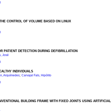
l
THE CONTROL OF VOLUME BASED ON LINUX
l
 PATIENT DETECTION DURING DEFIBRILLATION
s, José
l
EALTHY INDIVIDUALS
;
n, Arquímedes
Carvajal Fals, Hipólito
l
NVENTIONAL BUILDING FRAME WITH FIXED JOINTS USING ARTIFICI