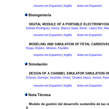
·
resumo em Espanhol
|
Inglês
·
texto em Espanhol
Bioingeniería
·
DIGITAL MODULE OF A PORTABLE ELECTROMYO
;
;
Delisle Rodríguez, Denis
Blanco Saad, René
López Río, Nib
·
resumo em Espanhol
|
Inglês
·
texto em Espanhol
·
MODELING AND SIMULATION OF FETAL CARDIOV
;
Rojas, Rubén
Moreno, Franklin
·
resumo em Espanhol
|
Inglês
·
texto em Espanhol
Simulaciòn
·
DESIGN OF A CHANNEL EMULATOR SIMULATION O
;
;
;
DJesús, Germán
Guzmán, Víctor
Dostert, Klaus
Karols, Pave
·
resumo em Espanhol
|
Inglês
·
texto em Espanhol
Nota Técnica
·
Modelo de gestión del desarrollo sostenible de las re
II