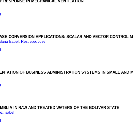
Y RESPONSE IN MECHANICAL VENTILATIO
N
l
HASE CONVERSION APPLICATIONS: SCALAR AND VECTOR CONTROL 
;
aría Isabel
Restrepo, José
l
MENTATION OF BUSINESS ADMINISTRATION SYSTEMS IN SMALL AND 
l
MBLIA IN RAW AND TREATED WATERS OF THE BOLIVAR STATE
z, Isabel
l