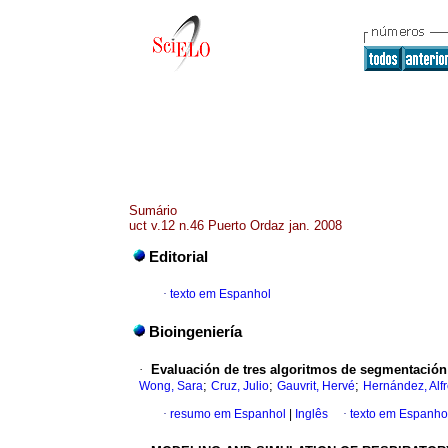
Sumário
uct v.12 n.46 Puerto Ordaz jan. 2008
Editorial
·
texto em Espanhol
Bioingeniería
·
Evaluación de tres algoritmos de segmentación 
;
;
;
Wong, Sara
Cruz, Julio
Gauvrit, Hervé
Hernández, Alf
·
resumo em Espanhol
|
Inglês
·
texto em Espanho