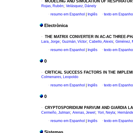
·
MODELING AND SIMULATION OF RESPIRATOR
;
Rojas, Rubén
Velásquez, Dánely
·
resumo em Espanhol
|
Inglês
·
texto em Espanho
Electrònica
·
THE MATRIX CONVERTER IN AC-AC THREE-P
;
;
;
Lara, Jorge
Guzmán, Víctor
Cabello, Alexis
Giménez, M
·
resumo em Espanhol
|
Inglês
·
texto em Espanho
0
·
CRITICAL SUCCESS FACTORS IN THE IMPLE
Colmenares, Leopoldo
·
resumo em Espanhol
|
Inglês
·
texto em Espanho
0
·
CRYPTOSPORIDIUM PARVUM AND GIARDIA LA
;
;
;
Cermeño, Julman
Arenas, Jewel
Yori, Neyla
Hernánde
·
resumo em Espanhol
|
Inglês
·
texto em Espanho
Sistemas