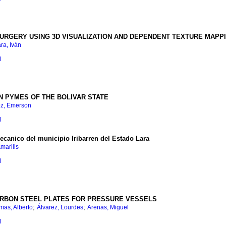
URGERY USING 3D VISUALIZATION AND DEPENDENT TEXTURE MAPP
ra, Iván
l
IN PYMES OF THE BOLIVAR STATE
z, Emerson
l
ecanico del municipio Iribarren del Estado Lara
marilis
l
CARBON STEEL PLATES FOR PRESSURE VESSELS
;
;
mas, Alberto
Álvarez, Lourdes
Arenas, Miguel
l