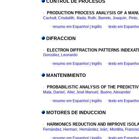
CONTROL DE PROCESOS
·
PRODUCTION PROCESS ANALYSIS OF A MAN
;
;
;
Cachutt, Crisdalith
Illada, Ruth
Barreto, Joaquín
Pinto,
·
resumo em Espanhol
|
Inglês
·
texto em Espanho
DIFRACCION
·
ELECTRON DIFFRACTION PATTERNS INDEXAT
González, Leonardo
·
resumo em Espanhol
|
Inglês
·
texto em Espanho
MANTENIMIENTO
·
PROBABILISTIC ANALYSIS OF THE PREDICTI
;
;
Mata, Daniel
Aller, José Manuel
Bueno, Alexander
·
resumo em Espanhol
|
Inglês
·
texto em Espanho
MOTORES DE INDUCCION
·
HARMONICS REDUCTION AND IMPROVE ISOLA
;
;
Fernández, Herman
Hernández, Iván
Montilla, Francis
·
resumo em Espanhol
|
Inglês
·
texto em Espanho