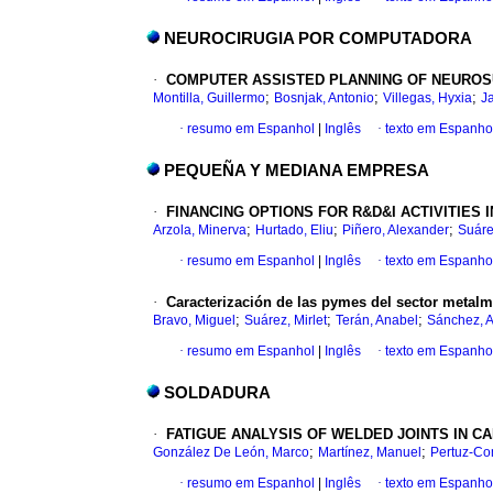
NEUROCIRUGIA POR COMPUTADORA
·
COMPUTER ASSISTED PLANNING OF NEUROS
;
;
;
Montilla, Guillermo
Bosnjak, Antonio
Villegas, Hyxia
Ja
·
resumo em Espanhol
|
Inglês
·
texto em Espanho
PEQUEÑA Y MEDIANA EMPRESA
·
FINANCING OPTIONS FOR R&D&I ACTIVITIES 
;
;
;
Arzola, Minerva
Hurtado, Eliu
Piñero, Alexander
Suáre
·
resumo em Espanhol
|
Inglês
·
texto em Espanho
·
Caracterización de las pymes del sector metalm
;
;
;
Bravo, Miguel
Suárez, Mirlet
Terán, Anabel
Sánchez, A
·
resumo em Espanhol
|
Inglês
·
texto em Espanho
SOLDADURA
·
FATIGUE ANALYSIS OF WELDED JOINTS IN 
;
;
González De León, Marco
Martínez, Manuel
Pertuz-Co
·
resumo em Espanhol
|
Inglês
·
texto em Espanho