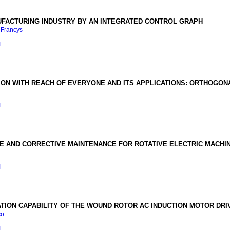
UFACTURING INDUSTRY BY AN INTEGRATED CONTROL GRAPH
 Francys
l
ION WITH REACH OF EVERYONE AND ITS APPLICATIONS
:
ORTHOGONA
l
VE AND CORRECTIVE MAINTENANCE FOR ROTATIVE ELECTRIC MACHI
l
TION CAPABILITY OF THE WOUND ROTOR AC INDUCTION MOTOR DRI
co
l