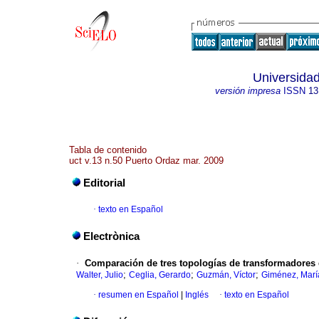
Universidad
versión impresa
ISSN
13
Tabla de contenido
uct v.13 n.50 Puerto Ordaz mar. 2009
Editorial
·
texto en Español
Electrònica
·
Comparación de tres topologías de transformadores d
;
;
;
Walter, Julio
Ceglia, Gerardo
Guzmán, Víctor
Giménez, Marí
·
resumen en Español
|
Inglés
·
texto en Español