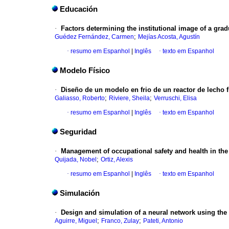
Educación
·
Factors determining the institutional image of a gra
;
Guédez Fernández, Carmen
Mejías Acosta, Agustín
·
resumo em Espanhol
|
Inglês
·
texto em Espanhol
Modelo Físico
·
Diseño de un modelo en frio de un reactor de lecho 
;
;
Galiasso, Roberto
Riviere, Sheila
Verruschi, Elisa
·
resumo em Espanhol
|
Inglês
·
texto em Espanhol
Seguridad
·
Management of occupational safety and health in the
;
Quijada, Nobel
Ortiz, Alexis
·
resumo em Espanhol
|
Inglês
·
texto em Espanhol
Simulación
·
Design and simulation of a neural network using the 
;
;
Aguirre, Miguel
Franco, Zulay
Pateti, Antonio