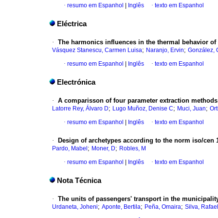
·
resumo em Espanhol
|
Inglês
·
texto em Espanhol
Eléctrica
·
The harmonics influences in the thermal behavior of 
;
;
Vásquez Stanescu, Carmen Luisa
Naranjo, Ervin
González, C
·
resumo em Espanhol
|
Inglês
·
texto em Espanhol
Electrónica
·
A comparisson of four parameter extraction method
;
;
;
Latorre Rey, Álvaro D
Lugo Muñoz, Denise C
Muci, Juan
Or
·
resumo em Espanhol
|
Inglês
·
texto em Espanhol
·
Design of archetypes according to the norm iso/cen 13
;
;
Pardo, Mabel
Moner, D
Robles, M
·
resumo em Espanhol
|
Inglês
·
texto em Espanhol
Nota Técnica
·
The units of passengers' transport in the municipalit
;
;
;
Urdaneta, Joheni
Aponte, Bertila
Peña, Omaira
Silva, Rafae