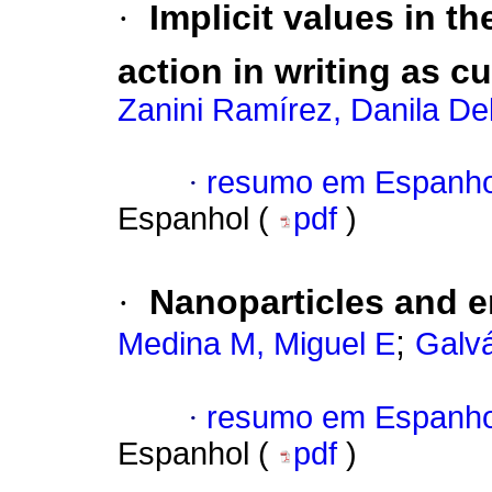
·
Implicit values in t
action in writing as cul
Zanini Ramírez, Danila Del
·
resumo em Espanho
Espanhol (
pdf
)
·
Nanoparticles and 
;
Medina M, Miguel E
Galvá
·
resumo em Espanho
Espanhol (
pdf
)