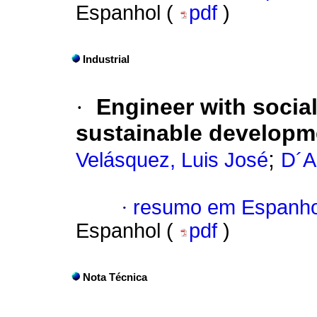
Espanhol (
pdf
)
Industrial
·
Engineer with socia
sustainable developm
;
Velásquez, Luis José
D´A
·
resumo em Espanho
Espanhol (
pdf
)
Nota Técnica