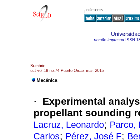
Universidad
versão impressa
ISSN
1
Sumário
uct vol.19 no.74 Puerto Ordaz mar. 2015
Mecánica
·
Experimental analysi
propellant sounding r
;
Lacruz, Leonardo
Parco, 
;
;
Carlos
Pérez, José F
Ben