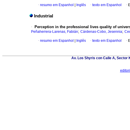
·
resumo em Espanhol
|
Inglês
·
texto em Espanhol
·
E
Industrial
·
Perception in the professional lives quality of univer
;
;
Peñaherrera-Larenas, Fabián
Cárdenas-Cobo, Jesennia
Ced
·
resumo em Espanhol
|
Inglês
·
texto em Espanhol
·
E
Av. Los Shyris con Calle A, Sector
edito