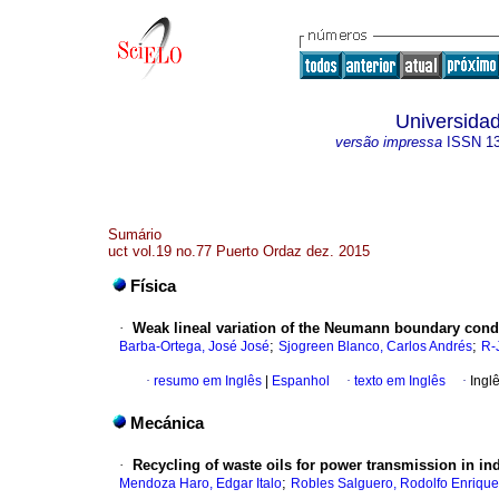
Universidad
versão impressa
ISSN
1
Sumário
uct vol.19 no.77 Puerto Ordaz dez. 2015
Física
·
Weak lineal variation of the Neumann boundary condi
;
;
Barba-Ortega, José José
Sjogreen Blanco, Carlos Andrés
R-
·
resumo em Inglês
|
Espanhol
·
texto em Inglês
·
Ingl
Mecánica
·
Recycling of waste oils for power transmission in in
;
Mendoza Haro, Edgar Italo
Robles Salguero, Rodolfo Enrique