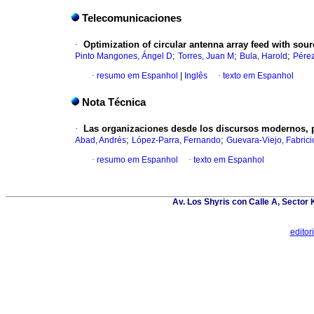
Telecomunicaciones
·
Optimization of circular antenna array feed with sou
;
;
;
Pinto Mangones, Ángel D
Torres, Juan M
Bula, Harold
Pérez
·
resumo em Espanhol
|
Inglês
·
texto em Espanhol
Nota Técnica
·
Las organizaciones desde los discursos modernos, p
;
;
Abad, Andrés
López-Parra, Fernando
Guevara-Viejo, Fabrici
·
resumo em Espanhol
·
texto em Espanhol
Av. Los Shyris con Calle A, Sector
edito