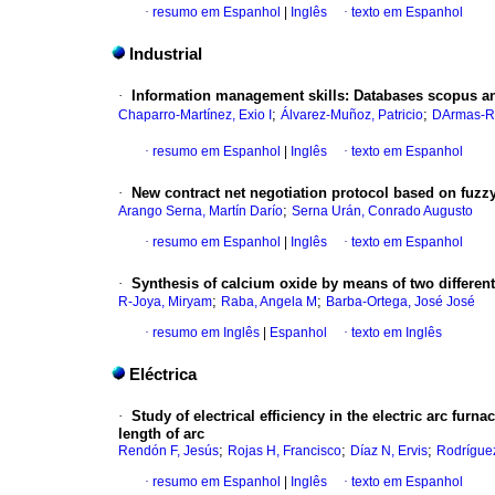
·
resumo em Espanhol
|
Inglês
·
texto em Espanhol
Industrial
·
Information management skills
:
Databases scopus an
;
;
Chaparro-Martínez, Exio I
Álvarez-Muñoz, Patricio
DArmas-R
·
resumo em Espanhol
|
Inglês
·
texto em Espanhol
·
New contract net negotiation protocol based on fuzzy
;
Arango Serna, Martín Darío
Serna Urán, Conrado Augusto
·
resumo em Espanhol
|
Inglês
·
texto em Espanhol
·
Synthesis of calcium oxide by means of two differen
;
;
R-Joya, Miryam
Raba, Angela M
Barba-Ortega, José José
·
resumo em Inglês
|
Espanhol
·
texto em Inglês
Eléctrica
·
Study of electrical efficiency in the electric arc fu
length of arc
;
;
;
Rendón F, Jesús
Rojas H, Francisco
Díaz N, Ervis
Rodríguez
·
resumo em Espanhol
|
Inglês
·
texto em Espanhol