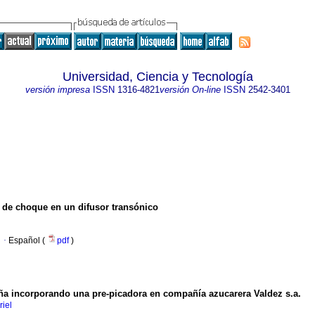
Universidad, Ciencia y Tecnología
versión impresa
ISSN
1316-4821
versión On-line
ISSN
2542-3401
 de choque en un difusor transónico
·
Español (
pdf
)
ña incorporando una pre-picadora en compañía azucarera Valdez s.a.
riel