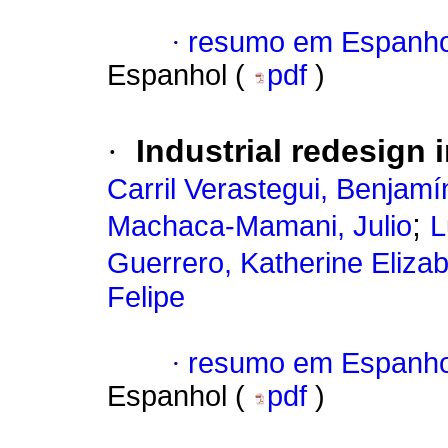
·
resumo em Espanho
Espanhol (
pdf
)
·
Industrial redesign 
Carril Verastegui, Benjamí
;
Machaca-Mamani, Julio
L
Guerrero, Katherine Eliza
Felipe
·
resumo em Espanho
Espanhol (
pdf
)