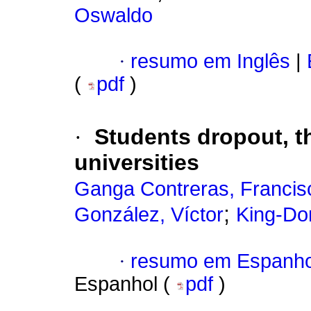
Oswaldo
·
resumo em Inglês
|
(
pdf
)
·
Students dropout, t
universities
Ganga Contreras, Francis
;
González, Víctor
King-Do
·
resumo em Espanho
Espanhol (
pdf
)