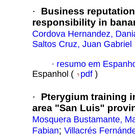
·
Business reputation
responsibility in ba
Cordova Hernandez, Dani
Saltos Cruz, Juan Gabriel
·
resumo em Espanho
Espanhol (
pdf
)
·
Pterygium training 
area "San Luis" provi
Mosquera Bustamante, Ma
;
Fabian
Villacrés Fernánd