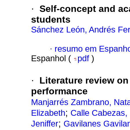
·
Self-concept and ac
students
Sánchez León, Andrés Fe
·
resumo em Espanho
Espanhol (
pdf
)
·
Literature review on
performance
Manjarrés Zambrano, Natal
;
Elizabeth
Calle Cabezas,
;
Jeniffer
Gavilanes Gavila