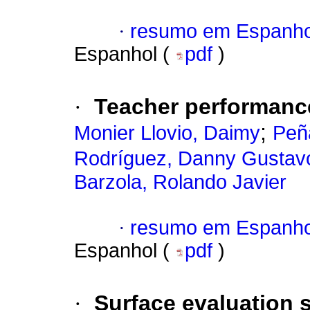
·
resumo em Espanho
Espanhol (
pdf
)
·
Teacher performance
;
Monier Llovio, Daimy
Peñ
Rodríguez, Danny Gustav
Barzola, Rolando Javier
·
resumo em Espanho
Espanhol (
pdf
)
·
Surface evaluation 