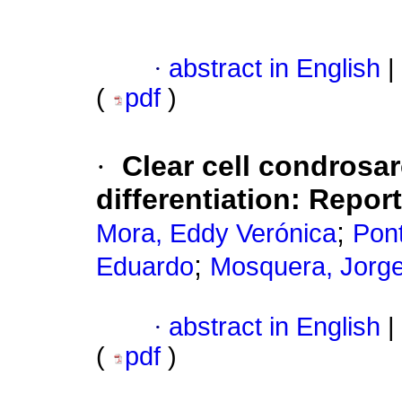
·
abstract in English
|
(
pdf
)
·
Clear cell condrosa
differentiation
:
Report
;
Mora, Eddy Verónica
Pont
;
Eduardo
Mosquera, Jorg
·
abstract in English
|
(
pdf
)