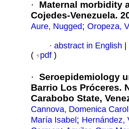
·
Maternal morbidity a
Cojedes-Venezuela. 2
;
Aure, Nugged
Oropeza, V
·
abstract in English
|
(
pdf
)
·
Seroepidemiology ur
Barrio Los Próceres.
Carabobo State, Venez
Cannova, Domenica Carol
;
María Isabel
Hernández, 