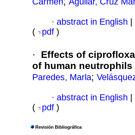
;
Carmen
Aguilar, Cruz Ma
·
abstract in English
|
(
pdf
)
·
Effects of ciproflox
of human neutrophils 
;
Paredes, Marla
Velásquez
·
abstract in English
|
(
pdf
)
Revisión Bibliográfica