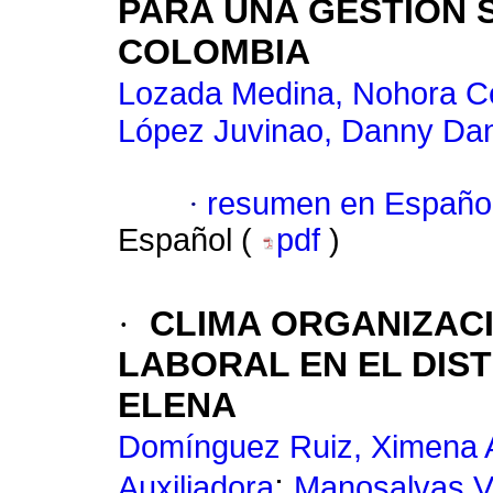
PARA UNA GESTIÓN 
COLOMBIA
Lozada Medina, Nohora Ce
López Juvinao, Danny Dan
·
resumen en Españo
Español (
pdf
)
·
CLIMA ORGANIZACI
LABORAL EN EL DIS
ELENA
Domínguez Ruiz, Ximena 
;
Auxiliadora
Manosalvas Va