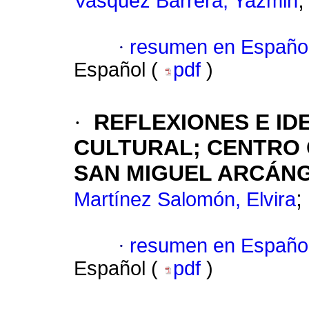
Vasquez Barrera, Yazmin
·
resumen en Españo
Español (
pdf
)
·
REFLEXIONES E ID
CULTURAL; CENTRO
SAN MIGUEL ARCÁN
;
Martínez Salomón, Elvira
·
resumen en Españo
Español (
pdf
)