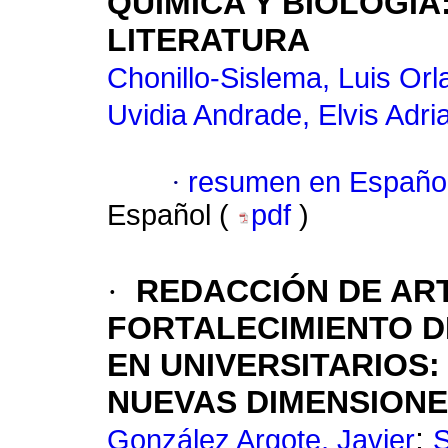
QUÍMICA Y BIOLOGÍA
LITERATURA
Chonillo-Sislema, Luis Or
Uvidia Andrade, Elvis Adri
·
resumen en Españo
Español (
pdf
)
·
REDACCIÓN DE ART
FORTALECIMIENTO D
EN UNIVERSITARIOS:
NUEVAS DIMENSIONE
;
González Argote, Javier
S