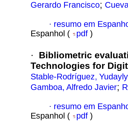
;
Gerardo Francisco
Cueva
·
resumo em Espanho
Espanhol (
pdf
)
·
Bibliometric evalua
Technologies for Digi
Stable-Rodríguez, Yudayly
;
Gamboa, Alfredo Javier
R
·
resumo em Espanho
Espanhol (
pdf
)