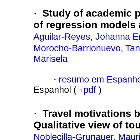
·
Study of academic 
of regression models a
Aguilar-Reyes, Johanna E
Morocho-Barrionuevo, Tan
Marisela
·
resumo em Espanho
Espanhol (
pdf
)
·
Travel motivations 
Qualitative view of to
Noblecilla-Grunauer, Maur