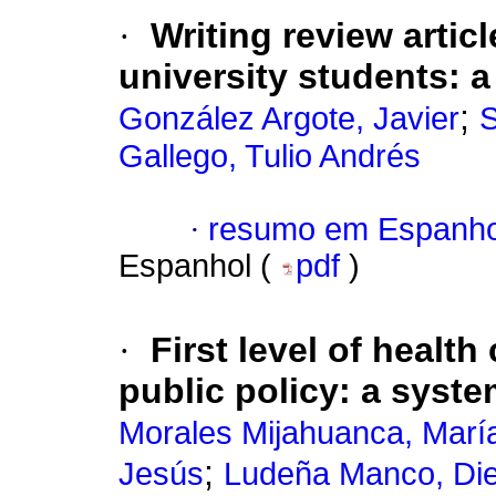
·
Writing review articl
university students: a
;
González Argote, Javier
S
Gallego, Tulio Andrés
·
resumo em Espanho
Espanhol (
pdf
)
·
First level of health
public policy: a syste
Morales Mijahuanca, María
;
Jesús
Ludeña Manco, Di