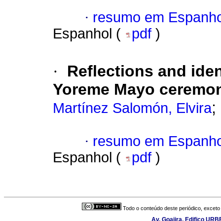
·
resumo em Espanho
Espanhol (
pdf
)
·
Reflections and ident
Yoreme Mayo ceremoni
;
Martínez Salomón, Elvira
·
resumo em Espanho
Espanhol (
pdf
)
Todo o conteúdo deste periódico, exceto 
Av. Goajira, Edifico URB