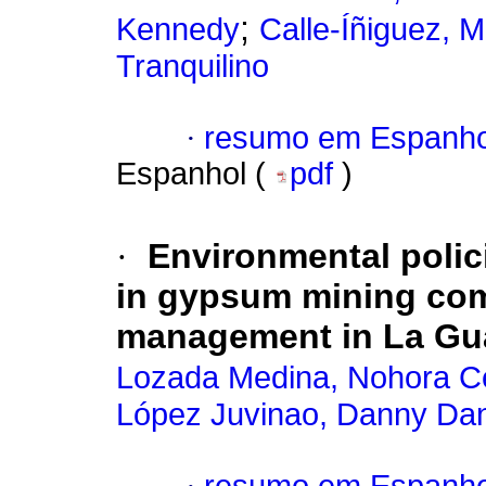
;
Kennedy
Calle-Íñiguez, M
Tranquilino
·
resumo em Espanho
Espanhol (
pdf
)
·
Environmental polic
in gypsum mining com
management in La Gua
Lozada Medina, Nohora Ce
López Juvinao, Danny Dan