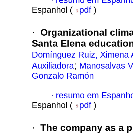
·
resumo em Espanho
Espanhol (
pdf
)
·
Organizational clima
Santa Elena educationa
Domínguez Ruiz, Ximena 
;
Auxiliadora
Manosalvas Va
Gonzalo Ramón
·
resumo em Espanho
Espanhol (
pdf
)
·
The company as a po