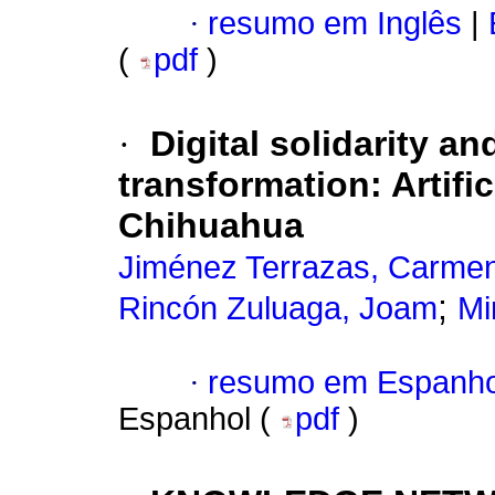
·
resumo em Inglês
|
(
pdf
)
·
Digital solidarity an
transformation: Artific
Chihuahua
Jiménez Terrazas, Carmen
;
Rincón Zuluaga, Joam
Mi
·
resumo em Espanho
Espanhol (
pdf
)