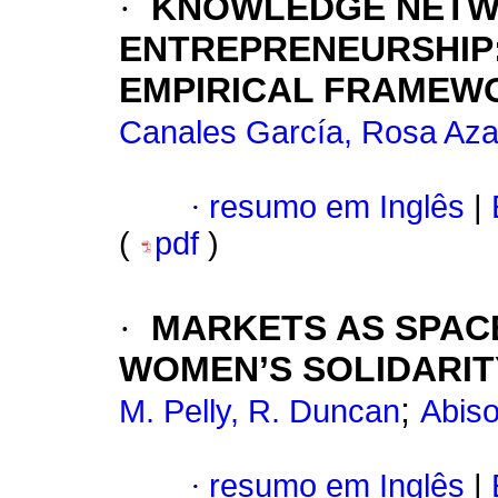
·
KNOWLEDGE NETWO
ENTREPRENEURSHIP:
EMPIRICAL FRAMEW
Canales García, Rosa Aza
·
resumo em Inglês
|
(
pdf
)
·
MARKETS AS SPAC
WOMEN’S SOLIDARIT
;
M. Pelly, R. Duncan
Abis
·
resumo em Inglês
|