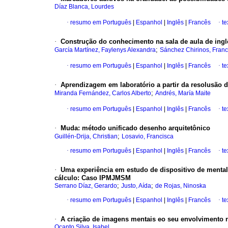
Díaz Blanca, Lourdes
·
resumo em Português
|
Espanhol
|
Inglês
|
Francês
·
te
·
Construção do conhecimento na sala de aula de ingl
;
García Martínez, Faylenys Alexandra
Sánchez Chirinos, Franc
·
resumo em Português
|
Espanhol
|
Inglês
|
Francês
·
te
·
Aprendizagem em laboratório a partir da resolusão 
;
Miranda Fernández, Carlos Alberto
Andrés, María Maite
·
resumo em Português
|
Espanhol
|
Inglês
|
Francês
·
te
·
Muda
:
método unificado desenho arquitetônico
;
Guillén-Drija, Christian
Losavio, Francisca
·
resumo em Português
|
Espanhol
|
Inglês
|
Francês
·
te
·
Uma experiência em estudo de dispositivo de menta
cálculo
:
Caso IPMJMSM
;
;
Serrano Díaz, Gerardo
Justo, Aída
de Rojas, Ninoska
·
resumo em Português
|
Espanhol
|
Inglês
|
Francês
·
te
·
A criação de imagens mentais eo seu envolvimento 
Ocanto Silva, Isabel