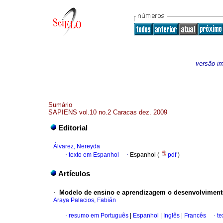
versão i
Sumário
SAPIENS vol.10 no.2 Caracas dez. 2009
Editorial
Álvarez, Nereyda
·
texto em Espanhol
·
Espanhol (
pdf
)
Artículos
·
Modelo de ensino e aprendizagem o desenvolvimento 
Araya Palacios, Fabián
·
resumo em Português
|
Espanhol
|
Inglês
|
Francês
·
te