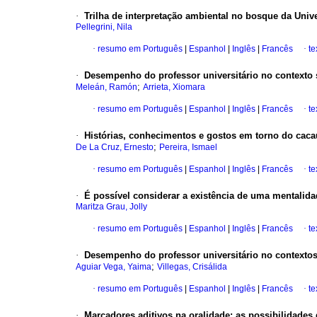
·
Trilha de interpretação ambiental no bosque da Uni
Pellegrini, Nila
·
resumo em Português
|
Espanhol
|
Inglês
|
Francês
·
te
·
Desempenho do professor universitário no contexto
;
Meleán, Ramón
Arrieta, Xiomara
·
resumo em Português
|
Espanhol
|
Inglês
|
Francês
·
te
·
Histórias, conhecimentos e gostos em torno do caca
;
De La Cruz, Ernesto
Pereira, Ismael
·
resumo em Português
|
Espanhol
|
Inglês
|
Francês
·
te
·
É possível considerar a existência de uma mentalid
Maritza Grau, Jolly
·
resumo em Português
|
Espanhol
|
Inglês
|
Francês
·
te
·
Desempenho do professor universitário no context
;
Aguiar Vega, Yaima
Villegas, Crisálida
·
resumo em Português
|
Espanhol
|
Inglês
|
Francês
·
te
·
Marcadores aditivos na oralidade
:
as possibilidades