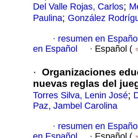
;
Del Valle Rojas, Carlos
Me
;
Paulina
González Rodríg
·
resumen en Españo
en Español
·
Español (
·
Organizaciones educ
nuevas reglas del jueg
;
Torres Silva, Lenin José
D
Paz, Jambel Carolina
·
resumen en Españo
en Español
·
Español (