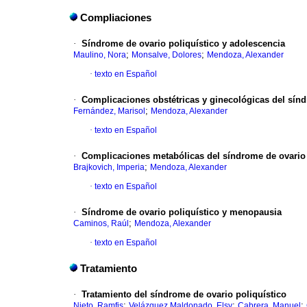
Compliaciones
·
Síndrome de ovario poliquístico y adolescencia
;
;
Maulino, Nora
Monsalve, Dolores
Mendoza, Alexander
·
texto en Español
·
Complicaciones obstétricas y ginecológicas del sínd
;
Fernández, Marisol
Mendoza, Alexander
·
texto en Español
·
Complicaciones metabólicas del síndrome de ovario 
;
Brajkovich, Imperia
Mendoza, Alexander
·
texto en Español
·
Síndrome de ovario poliquístico y menopausia
;
Caminos, Raúl
Mendoza, Alexander
·
texto en Español
Tratamiento
·
Tratamiento del síndrome de ovario poliquístico
;
;
;
Nieto, Ramfis
Velázquez Maldonado, Elsy
Cabrera, Manuel