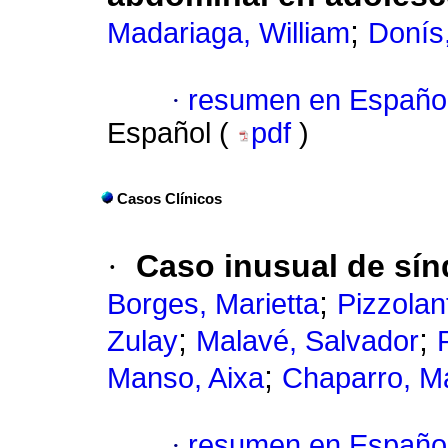
;
Madariaga, William
Donís
·
resumen en Españo
Español (
pdf
)
Casos Clínicos
·
Caso inusual de sí
;
Borges, Marietta
Pizzolant
;
;
Zulay
Malavé, Salvador
;
Manso, Aixa
Chaparro, Ma
·
resumen en Españo