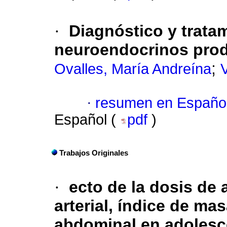
·
Diagnóstico y trata
neuroendocrinos pro
;
Ovalles, María Andreína
V
·
resumen en Españo
Español (
pdf
)
Trabajos Originales
·
ecto de la dosis de 
arterial, índice de ma
abdominal en adolesc