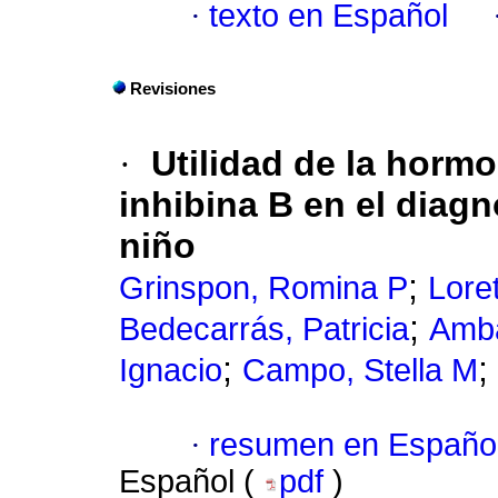
·
texto en Español
Revisiones
·
Utilidad de la hormo
inhibina B en el diag
niño
;
Grinspon, Romina P
Lore
;
Bedecarrás, Patricia
Amba
;
;
Ignacio
Campo, Stella M
·
resumen en Españo
Español (
pdf
)