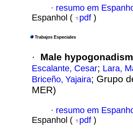
·
resumo em Espanho
Espanhol (
pdf
)
Trabajos Especiales
·
Male hypogonadis
;
Escalante, Cesar
Lara, Ma
; Grupo d
Briceño, Yajaira
MER)
·
resumo em Espanho
Espanhol (
pdf
)