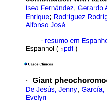
Isea Fernández, Gerardo A
;
Enrique
Rodríguez Rodríg
Alfonso José
·
resumo em Espanho
Espanhol (
pdf
)
Casos Clínicos
·
Giant pheochoromo
;
De Jesús, Jenny
García, 
Evelyn