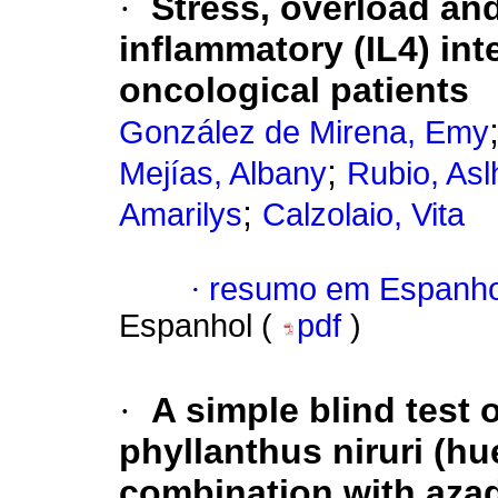
·
Stress, overload and
inflammatory (IL4) int
oncological patients
González de Mirena, Emy
;
Mejías, Albany
Rubio, As
;
Amarilys
Calzolaio, Vita
·
resumo em Espanho
Espanhol (
pdf
)
·
A simple blind test 
phyllanthus niruri (hu
combination with azadi