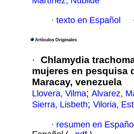
Martínez, Nubilde
·
texto en Español
Artículos Originales
·
Chlamydia trachomat
mujeres en pesquisa d
Maracay
, venezuela
;
Llovera, Vilma
Alvarez, M
;
Sierra, Lisbeth
Viloria, Es
·
resumen en Españo