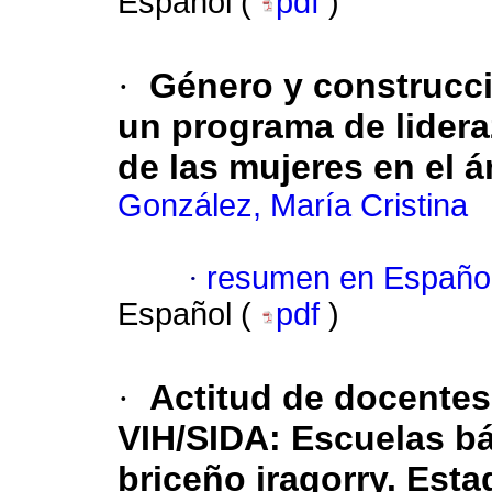
Español (
pdf
)
·
Género y construcc
un programa de lideraz
de las mujeres en el á
González, María Cristina
·
resumen en Españo
Español (
pdf
)
·
Actitud de docentes
VIH/SIDA
:
Escuelas bá
briceño iragorry. Est