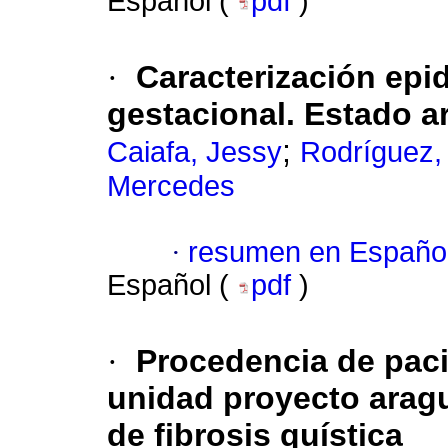
Español (
pdf
)
·
Caracterización epi
gestacional. Estado a
;
Caiafa, Jessy
Rodríguez,
Mercedes
·
resumen en Españo
Español (
pdf
)
·
Procedencia de paci
unidad proyecto arag
de fibrosis quística