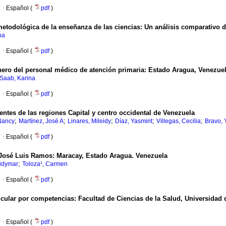
·
Español (
pdf
)
etodológica de la enseñanza de las ciencias
:
Un análisis comparativo d
na
·
Español (
pdf
)
nero del personal médico de atención primaria
:
Estado Aragua, Venezue
Saab, Karina
·
Español (
pdf
)
ientes de las regiones Capital y centro occidental de Venezuela
;
;
;
;
;
Nancy
Martínez, José A
Linares, Mileidy
Díaz, Yasmint
Villegas, Cecilia
Bravo, 
·
Español (
pdf
)
 José Luis Ramos
:
Maracay, Estado Aragua. Venezuela
;
eidymar
Toloza¹, Carmen
·
Español (
pdf
)
icular por competencias
:
Facultad de Ciencias de la Salud, Universida
·
Español (
pdf
)