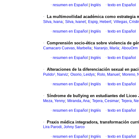
·
resumen en Español
|
Inglés
·
texto en Español
·
La multimovilidad académica como estrategia m
;
;
;
Silva, Ivana
Silva, Ivanet
Espig, Hebert
Villegas, Cristi
·
resumen en Español
|
Inglés
·
texto en Español
·
Comprensión socio-ética sobre violencia de gé
;
;
Camacaro Cuevas, Marbella
Naranjo, María
AbouOrm 
·
resumen en Español
|
Inglés
·
texto en Español
·
Alteraciones de la diferenciación sexual en pac
;
;
;
Pulido¹, Narviz
Osorio, Leidys
Rolo, Manuel
Moreno, 
·
resumen en Español
|
Inglés
·
texto en Español
·
Síndrome de bullying en estudiantes del Liceo
;
;
;
Meza, Yenny
Miranda, Ana
Tejera, Cesimar
Tejera, N
·
resumen en Español
|
Inglés
·
texto en Español
·
Praxis médica integradora, transformación curr
Lira Parodi, Johny Sarco
·
resumen en Español
|
Inglés
·
texto en Español