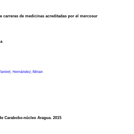
e carreras de medicinas acreditadas por el mercosur
la
;
Yaniret
Hernández, Mirian
d de Carabobo-núcleo Aragua.
2015