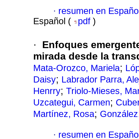
·
resumen en Españo
Español (
pdf
)
·
Enfoques emergente
mirada desde la trans
;
Mata-Orozco, Mariela
Lóp
;
Daisy
Labrador Parra, Al
;
Henrry
Triolo-Mieses, Mar
;
Uzcategui, Carmen
Cuber
;
Martínez, Rosa
González,
·
resumen en Españo