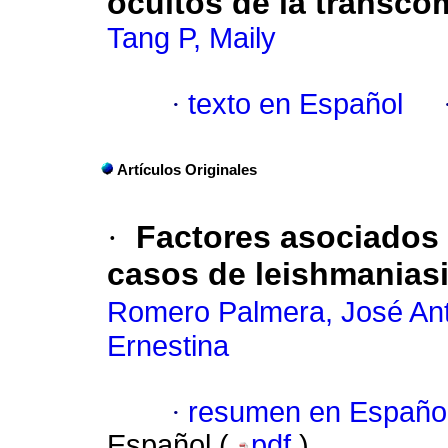
ocultos de la transco
Tang P, Maily
·
texto en Español
Artículos Originales
·
Factores asociados a
casos de leishmaniasi
Romero Palmera, José An
Ernestina
·
resumen en Españo
Español (
pdf
)